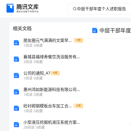
中
层
相关文档
中层干部年度
干
朋友圈元气满满的文案早安精彩句子说说
付费
部
1
阅读
0
收藏
襄城县福禄寿餐饮洗浴服务有限公司介绍企业发展分析报告
年
3
阅读
0
收藏
度
公司的通知_47
付费
1
阅读
0
收藏
个
惠州鸿如新能源科技有限公司介绍企业发展分析报告
1
阅读
0
收藏
人
砼衬砌钢模板台车加工合同最新版
付费
述
1
阅读
0
收藏
小型液压挖掘机液压系统方案设计及分析 毕业设计
职
28
阅读
0
收藏