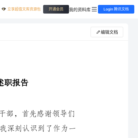
立享超值文库资源包
我的资料库
开通会员
Login 腾讯文档
编辑文档
您好！我是XX公司XX部门的中层干部，首先感谢领导们
对我的关心和支持。通过这一年的工作，我深刻认识到了作为一
质和能
力。在这里，我将就我在过去一年的工作中所取得的成绩和存在