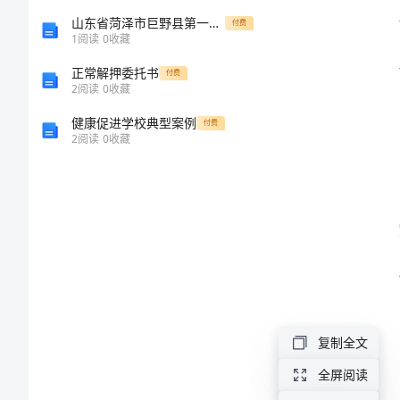
报
山东省菏泽市巨野县第一中学2024年物理高一上册期末质量检测试题含解析
付费
1
阅读
0
收藏
告
正常解押委托书
付费
2
阅读
0
收藏
中
健康促进学校典型案例
付费
层
2
阅读
0
收藏
个方面：
干
部
年
度
个
人
复制全文
述
全屏阅读
职