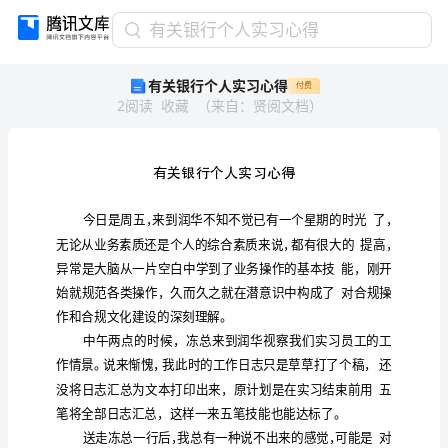
有
有关银行个人实习心得
关
有关银行个人实习心得
付费
银
2
阅读
收藏
（
来自
：
贤阅文档
）
行
个
人
实
习
心
得