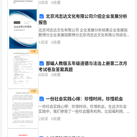
笔
全
这
笔
将
部日志汇总，
样一来五
然没有找到适合的工作，甚至一些往届生沦为啃老一
一
3
阅读
0
收藏
族。这其中，虽然有就业供需矛盾，但相当一部分原因
是
个
北京鸿志达文化有限公司介绍企业发展分析
星
报告
冻
的感
送走
总一行后，我总有一种说不出来
北京鸿志达文化有限公司 企业发展分析结果企业发展指
期
数得分企业发展指数得分北京鸿志达文化有限公司综合
得分说明：企业发展指数根据企业规模、企业创新、企
1
阅读
0
收藏
的
业风险、企业活力四个维度对企业发展情况进行评价。
的
望
这
的
自我
日志有些失
，或许也是对
一周工作
该企
付费
时
部编人教版五年级道德与法治上册第二次月
光
考试卷及答案真题
我从此刻开始更要明确目标了，号
会计从业资
4
阅读
0
收藏
了，
无
付费
论
一份社会实践心得：珍惜时间，珍惜机会
一份社会实践心得：珍惜时间，珍惜机会。在这次社会
从
实践中，我们参观了一些社会服务机构，比如福利院、
养老院、残障人士康复中心等。这些地方是一些比较特
业
2
阅读
0
收藏
按理材料整理出来。由于下周要从现
区对私业
殊的社会群体的生活场所，我们的参观不仅让我们感受
到了这些
务