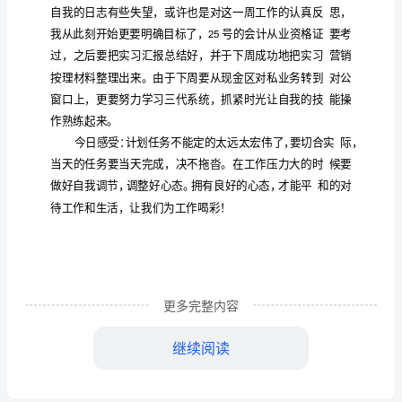
有
关
银
行
个
人
实
今
的
日是周五，来到润华不知不觉已有一个星期
习
心
务
的
的提高
得
无论从业
素质还是个人
综合素质来说，都有很大
更多完整内容
今
继续阅读
日
异常是大脑从一片空
中
到了业
作