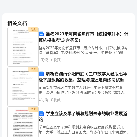
是
周
规
各
操
意
始就
范
类
作，久而久之就在潜
识中构成了对合
五，
相关文档
来
付费
备考2023年河南省焦作市【统招专升本】计
规
的
作和合
文化建设
算机模拟考试(含答案)
到
备考2023年河南省焦作市【统招专升本】计算机模拟考
润
试（含答案）学校:班级:姓名:考号:一、单选题（10题）.
在计算机中，一个24x24点阵的字形码占用存储空间的字
8
阅读
0
收藏
华
节数是（）A.72 B.96 C.
中午两点
时候，
总来到润华
察我们实习员工
付费
不
解析卷湖南邵阳市武冈二中数学人教版七年
级下册数据的收集、整理与描述定向练习试题
知
湖南邵阳市武冈二中数学人教版七年级下册数据的收
作情景。说来惭
，我此时
工作日志只是草草打了个
集、整理与描述定向练习 考试时间：90分钟；命题人：
不
教研组考生注意：1、本卷分第I卷（选择题）和第Ⅱ卷
4
阅读
0
收藏
（非选择题）两部分，满分100分，考试时间90分钟2
觉
付费
没将日志汇总为文本打印出来，原计划是在实习结束
学生应该及早了解和规划未来的职业发展道
已
路
有
学生应该及早了解和规划未来的职业发展道路 最近几
年，大学生就业压力日益加大。许多在毕业几个月后仍