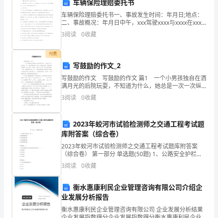
车辆保险理赔委托书
素
窗口上，更要努力
习三代系统，抓紧时光让自我
技能
车辆保险理赔委托书一、事故发生时间：年月日;地点：
质
二、事故概况：年月日中午，xxx驾驶xxxx与xxxx在xxxx
发生交通事故，xxx送xx医院经抢救无效死亡。三、协议
3
阅读
0
收藏
还
条款：甲乙丙三方在自愿的基
熟
作
练起来。
是
付费
写鼓励的作文_2
个
写鼓励的作文 写鼓励的作文 篇1 一个小男孩独自在洒
满月光的后院玩耍，不知道为什么，她总是一次一次纵
今
感
务
的
人
日
受：计划任
不能定
身跳向那一轮又大又圆的月亮，妈妈觉得很奇怪，边大
3
阅读
0
收藏
声问:“爱的，你在干什么?”子认真的回答:“妈
的
综
2023年蛟河市试验检测师之交通工程考试题
的
务
的
当天
任
要当天完成，决不拖沓。在工作压力大
库附答案（综合卷）
合
2023年蛟河市试验检测师之交通工程考试题库附答案
（综合卷） 第一部分 单选题(50题) 1、公路安全护栏是
素
一种（）。A.横向吸能结构B.纵向吸能结构C.剪切吸能结
3
阅读
0
收藏
做好自我调节，调整好心态。拥有
好
心态，才能平和
构D.扭矩吸能结构【答案】：B
质
衡水惠康利民企业管理咨询有限公司介绍企
来
业发展分析报告
说，
衡水惠康利民企业管理咨询有限公司 企业发展分析结果
企业发展指数得分企业发展指数得分衡水惠康利民企业