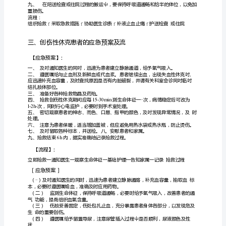
深
静
脉
【应急预案】：
血
栓
（DVT）
的
脱落。
应
急
预
案
四、禁止患
及
流