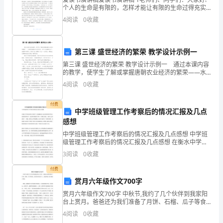
内，
个人的生命是有限的，怎样才能让有限的生命过得充实
富有、多姿多彩，怎样才能让有限的生命飘溢着浓郁的
师。
4
阅读
0
收藏
以
清香，闪耀出无限的光辉，怎样才能提高生命的质量，
让生
及
第三课 盛世经济的繁荣 教学设计示例一
长
第三课 盛世经济的繁荣 教学设计示例一 通过本课内容
的教学，使学生了解或掌握唐朝农业经济的繁荣——水
时
稻种植栽培方法的进步；茶叶与蚕桑的生产；曲辕犁和
4
阅读
0
收藏
简车；兴修水利；唐朝手工业——丝织业、陶瓷业、金
间
属
付费
卧
中学班级管理工作考察后的情况汇报及几点
感想
床
中学班级管理工作考察后的情况汇报及几点感想 中学班
级管理工作考察后的情况汇报及几点感想 在衡水中学短
期
短的两天考察学习，我感触很深，他们的教育教学理
3
阅读
0
收藏
念，他们的管理水平，他们神话般的升学率，令我叹为
间。
观止。
付费
其
赏月六年级作文700字
赏月六年级作文700字 中秋节,我约了几个伙伴到我家阳
高
台上赏月。爸爸还为我们准备了月饼、石榴、瓜子等食
品，放在阳台的桌子上，为我们晚上赏月做好了准备。
4
阅读
0
收藏
危
傍晚，我邀请的小伙伴陆续来到我家。大家围