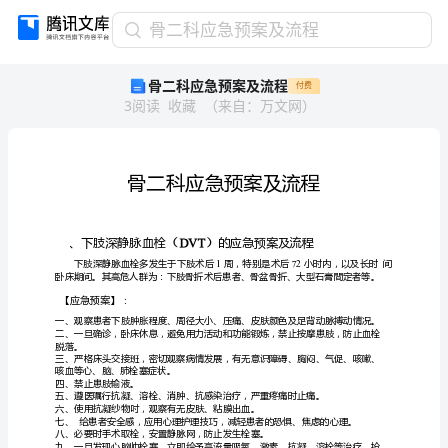
骨
骨二科应急预案及流程
二
骨二科应急预案及流程
付费
科
3
阅读
收藏
（
来自
：
万文网
）
应
急
预
案
及
流
程