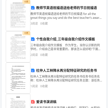
肢
付费
教师节英语祝福语送给老师的节日祝福语
术
教师节英语祝福语送给老师的节日祝福语 for all the
great things you say and do the best teacher’s award
后
goes to you. 因为您
3
阅读
0
收藏
1
付费
周，
个性自我介绍_三年级自我介绍作文模板
【应急预案】：
特
三年级自我介绍作文模板 作为学生，当你认识新的同
学时，介绍自己是非常重要的，那该怎么说好呢?下面就
别
是给大家带来的三年级自我介绍作文，希望能帮助到大
2
阅读
0
收藏
家! 三年级自我介绍作文1 你想认识我吗?我
是
术
杜仲人工林降水再分配特征研究的任务书
杜仲人工林降水再分配特征研究的任务书任务书任务名
后
称：杜仲人工林降水再分配特征研究任务主题：该任务
主要是探究杜仲人工林对于降水再分配的影响，从而为
72
1
阅读
0
收藏
杜仲人工林的科学种植提供一定的研究依据。任务目
的：1.
小
爱读书演讲稿
时
爱读书演讲稿爱读书演讲稿 1老师们、同学们：大家好!