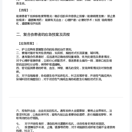
骨
二
科
应
急
预
案
及
流
程、
下
肢