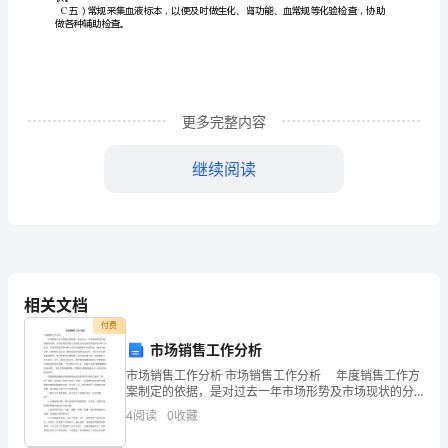
程
下
肢
深
更多完整内容
静
救生命。
继续阅读
脉
血
【流程】：
栓
多
相关文档
发
付费
市场销售工作分析
生
市场销售工作分析 市场销售工作分析 年度销售工作方
于
化，遵医嘱
案制定的依据，是对过去一年市场形势及市场现状的分
析，而李经理采用的工具便是目前企业经常使用的SWOT
4
阅读
0
收藏
下
分析法，即企业的优劣势分析以及竞争威胁和存在的