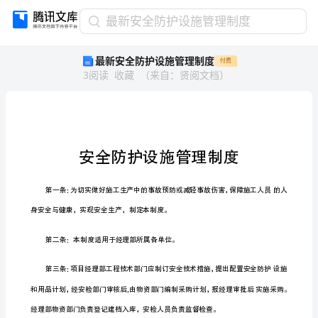
最
最新安全防护设施管理制度
新
最新安全防护设施管理制度
付费
安
3
阅读
收藏
（
来自
：
贤阅文档
）
全
防
护
设
施
管
理