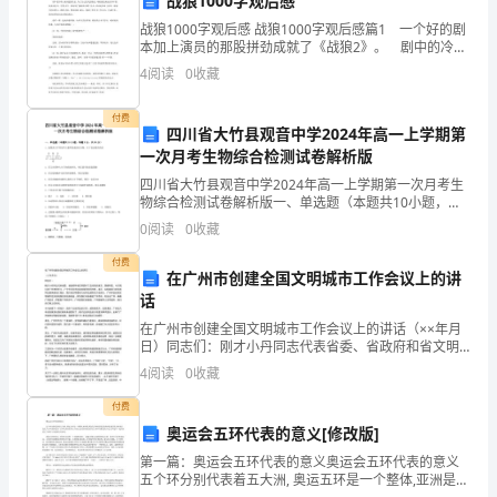
战狼1000字观后感
康，
战狼1000字观后感 战狼1000字观后感篇1 一个好的剧
实
本加上演员的那股拼劲成就了《战狼2》。 剧中的冷
锋，面对强拆队伍，为了自己的兄弟情谊，哪怕就是死
4
阅读
0
收藏
现
也在所不惜，何况是坐牢，悍然出手一拳结果了
安
付费
四川省大竹县观音中学2024年高一上学期第
一次月考生物综合检测试卷解析版
全
四川省大竹县观音中学2024年高一上学期第一次月考生
生
物综合检测试卷解析版一、单选题（本题共10小题，每
题3分，共30分）1、如图表示不同化学元素所组成的化
0
阅读
0
收藏
产，
合物，以下说法错误的是A．若①为某种大分子的组
舒适、方便,不影响工作。
付费
制
在广州市创建全国文明城市工作会议上的讲
话
定
在广州市创建全国文明城市工作会议上的讲话（××年月
日）同志们：刚才小丹同志代表省委、省政府和省文明
本
委作了总结性的发言，我都同意。今天我们来广州考察
4
阅读
0
收藏
学习，广宁市长和市的其他领导陪同考察，各区、各职
制
能部门
付费
1
度。
奥运会五环代表的意义[修改版]
第一篇：奥运会五环代表的意义奥运会五环代表的意义
第
五个环分别代表着五大洲, 奥运五环是一个整体,亚洲是黄