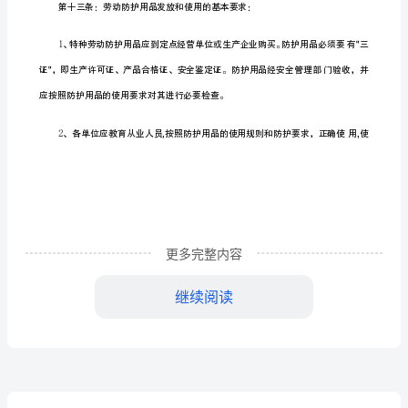
的
事
故
预
防
或
减
轻
更多完整内容
事
继续阅读
故
伤
害，