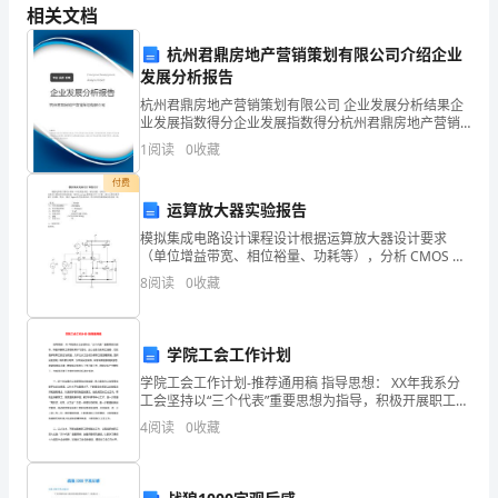
保
相关文档
障
杭州君鼎房地产营销策划有限公司介绍企业
施
发展分析报告
得擅自拆除安全防护设施。
杭州君鼎房地产营销策划有限公司 企业发展分析结果企
工
业发展指数得分企业发展指数得分杭州君鼎房地产营销
策划有限公司综合得分说明：企业发展指数根据企业规
1
阅读
0
收藏
人
模、企业创新、企业风险、企业活力四个维度对企业发
展情
付费
员
运算放大器实验报告
的
模拟集成电路设计课程设计根据运算放大器设计要求
（单位增益带宽、相位裕量、功耗等），分析 CMOS 运
人
算放大器的所有性能指标。使用 Level one 模型进行手
8
阅读
0
收藏
工计算，设计出所有器 件的尺寸参数，然后
身
安
学院工会工作计划
学院工会工作计划-推荐通用稿 指导思想： XX年我系分
全
工会坚持以“三个代表”重要思想为指导，积极开展职工思
想教育学习活动，全心全意为教职工服务，切实维护教
与
4
阅读
0
收藏
职工的合法权益，力求让分工会成为教职工
乱发。
健