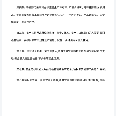
制
度
身安全与健康，实现安全生
安
全
防
护
设
施
管
理
制
度