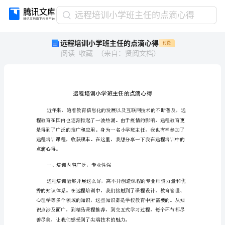
远
远程培训小学班主任的点滴心得
程
远程培训小学班主任的点滴心得
付费
培
阅读
收藏
（
来自
：
贤阅文档
）
训
小
学
班
主
任
的