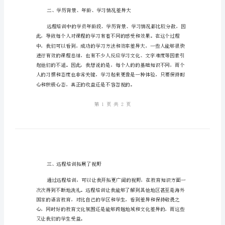
点
滴
点滴心得。
心
得
一、培训内容广泛，专业性强
远
程
培
训
小
学
班