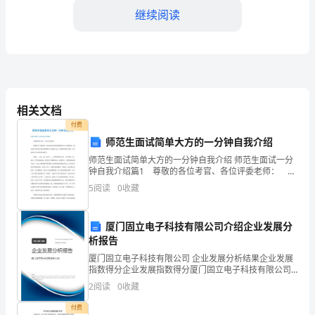
育
继续阅读
信
息
化
三、远程培训拓展了视野
的
相关文档
付费
发
师范生面试简单大方的一分钟自我介绍
展
师范生面试简单大方的一分钟自我介绍 师范生面试一分
钟自我介绍篇1 尊敬的各位考官、各位评委老师： 能
以
参加今天的面试，并向各位考官和评委老师学习，我很
5
阅读
0
收藏
高兴。同时通过这次面试也可以把我自己展现给大家，
及
厦门固立电子科技有限公司介绍企业发展分
互
又让我们的学生受益。
析报告
联
厦门固立电子科技有限公司 企业发展分析结果企业发展
指数得分企业发展指数得分厦门固立电子科技有限公司
网
综合得分说明：企业发展指数根据企业规模、企业创
2
阅读
0
收藏
新、企业风险、企业活力四个维度对企业发展情况进行
技
评价。
付费