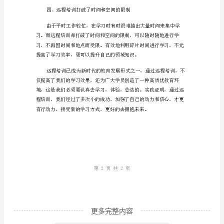
主
任
的
点
滴
心
得
近
年
来，
随
着
更多完整内容
教