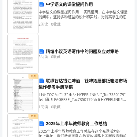
中学语文的课堂提问作用
术
中学语文的课堂提问作用 实践证明，在中学语文课堂
的
提问中，坚持多种题型的设计和实践，对提高学生的思
维能力，有显著成效。 教者发出一连串的急问，促使
2
阅读
0
收藏
学生争先恐后的抢答，以训练学生思维的敏捷性、灵活
不
断
普
精编小议英语写作中的问题及应对策略
3
阅读
0
收藏
及，
远
付费
联纵智达钱江啤酒—钱啤拓展部纸箱酒市场
程
运作参考手册草稿
教
目录 TOC \o "1-3" \h \z HYPERLINK \l "_Toc7350179"
使用说明 PAGEREF _Toc7350179 \h 6 HYPERLINK \l
育
"_Toc7
1
阅读
0
收藏
在
付费
2025年上半年教师教育工作总结
国
2025年上半年教师教育工作总结在这个充满活力的____
内
年上半年，我们教师团队在教育的道路上不断探索和前