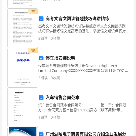
写好总结。如何把总结做到重点突出呢？下面是收集整
对
比
付费
Unit1What’sthematter?
高考文言文阅读答题技巧详讲精练
(8AUnit2)
高考文言文阅读答题技巧详讲精练高考文言文阅读答题
技巧详讲精练语文是高考的基础，掌握语文知识点将对
原
高考复习起到重要作用，通读材料以后，对内容虽有整
Unit2I’llhelptocleanupthecityparks.
3
阅读
0
收藏
体感知，但必然留下许多疑点和难点。小编为同学们整
(9Unit8)
理高
付费
原
停车场安装说明
Unit3Couldyoupleasecleanyourroom?
(8AUnit11)
停车场系统管理软件安装手册Develop High-tech
Limited CompanyXXXXXXXXXXXX有限公司 目录 TOC \o
原
"1-3" \h \z HYPERLINK \l "
2
阅读
0
收藏
Unit4Whydon’tyoutalktoyourparents?
(8BUnit8
原
汽车销售合同范本
Whydon’tyougetherascarf?)
汽车销售合同范本合同编号：__________第一章：合同双
Unit5Whatwereyoudoingwhentherainstormcame?
方1.1 合同双方基本信息1.1.1 出卖方（以下简称“甲
(8B
方”）：公司名称：__________法定代表人：__________地
1
阅读
0
收藏
址：___
原
Unit3WhatwereyoudoingwhentheUFOcame?
广州湖陌电子商务有限公司介绍企业发展分
Unit6Anoldmantriedtomovethemountains.