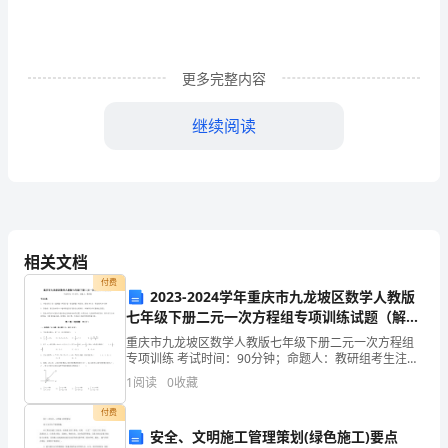
What’s
the
更多完整内容
matter?
(原
继续阅读
8A
Unit10It’saniceday,isn’tit?
Unit
2)Unit
2
相关文档
I’ll
付费
2023-2024学年重庆市九龙坡区数学人教版
help
七年级下册二元一次方程组专项训练试题（解析
版）
重庆市九龙坡区数学人教版七年级下册二元一次方程组
to
专项训练 考试时间：90分钟；命题人：教研组考生注
意：1、本卷分第I卷（选择题）和第Ⅱ卷（非选择题）两
clean
1
阅读
0
收藏
部分，满分100分，考试时间90分钟2、答卷前，考
up
付费
安全、文明施工管理策划(绿色施工)要点