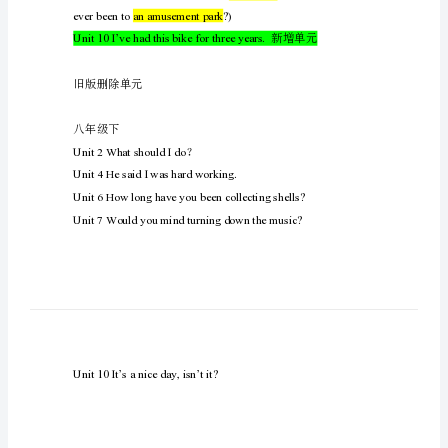
八
年
Whydon’tyougetherascarf?)
级
英
语
人
教
版
英
语
everbeentoanamusementpark?)
八