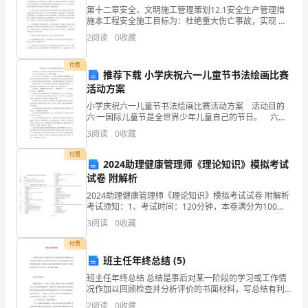
the
第十二章安全、文明施工管理策划12.1安全生产管理措
施本工程安全施工目标为：杜绝重大伤亡事故，实现 六
city
无”（无因工死亡事故;无重伤以上（含重伤 事故；无触
2
阅读
0
收藏
电、物体打击、高空坠落等事故；无重大机电设备
par
付费
人
推荐下载 小学庆祝六一儿童节书法绘画比赛
教
活动方案
版
小学庆祝六一儿童节书法绘画比赛活动方案 活动目的
六·一国际儿童节是全世界少年儿童自己的节日。 六
英
月，是童年的摇篮，六月，是童年的梦想。 为了让孩
3
阅读
0
收藏
语
子们过一个有意义的六·一儿童节，同时打造书香校
八
付费
2024助理健康管理师《理论知识》模拟考试
年
试卷 附解析
级
2024助理健康管理师《理论知识》模拟考试试卷 附解析
下
考试须知：1、考试时间：120分钟，本卷满分为100
教
分。 2、请首先按要求在试卷的指定位置填写您的姓名、
3
阅读
0
收藏
准考证号等信息。 3、请仔细阅读各种题目的
材
付费
新
班主任年终总结 (5)
旧
班主任年终总结 总结是事后对某一阶段的学习或工作情
版
况作加以回顾检查并分析评价的书面材料，写总结有利
本
于我们学习和工作能力的提高，因此我们要做好归纳，
2
阅读
0
收藏