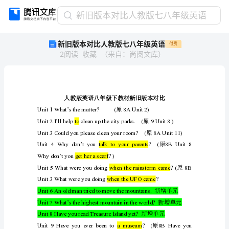
新
新旧版本对比人教版七八年级英语
旧
新旧版本对比人教版七八年级英语
付费
版
2
阅读
收藏
（
来自
：
尚阅文库
）
本
对
比
人
教
版
原
七