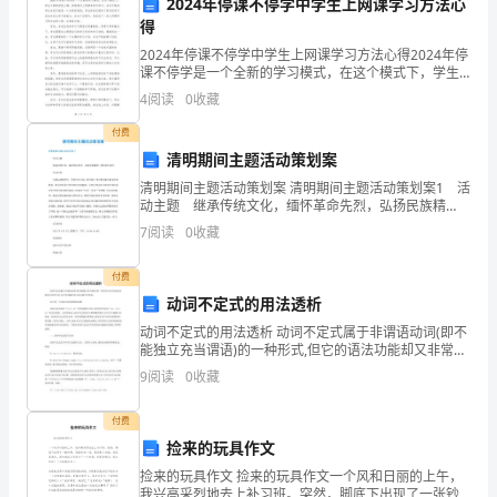
2024年停课不停学中学生上网课学习方法心
教
得
学
2024年停课不停学中学生上网课学习方法心得2024年停
课不停学是一个全新的学习模式，在这个模式下，学生
技
不再到学校上课，而是通过上网课来进行学习。这对于
试中的问题。
4
阅读
0
收藏
很多学生来说可能是一个全新的挑战，但也给他们提供
巧
付费
清明期间主题活动策划案
四、总结复习笔记
与
清明期间主题活动策划案 清明期间主题活动策划案1 活
方
动主题 继承传统文化，缅怀革命先烈，弘扬民族精
神，增加责任意识 活动目的 为继承清明节这一传统
7
阅读
0
收藏
文化习俗，更好地让当代青年接受革命传统教育，表
法
响。
付费
分
动词不定式的用法透析
享
动词不定式的用法透析 动词不定式属于非谓语动词(即不
能独立充当谓语)的一种形式,但它的语法功能却又非常丰
届
富,在中考试题中所占的分量不可低估。 以下谈一下动词
9
阅读
0
收藏
不定式的语法功能 动词不定式是以“(to)+
高
付费
考
捡来的玩具作文
力。
捡来的玩具作文 捡来的玩具作文一个风和日丽的上午，
语
我兴高采烈地去上补习班。突然，脚底下出现了一张钞