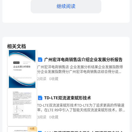
届
继续阅读
高
考
语
文
相关文档
第
广州宏洋电商销售店介绍企业发展分析报告
一
广州宏洋电商销售店 企业发展分析结果企业发展指数得
三、熟练掌握分析能力
分企业发展指数得分广州宏洋电商销售店综合得分说
轮
明：企业发展指数根据企业规模、企业创新、企业风
2
阅读
0
收藏
险、企业活力四个维度对企业发展情况进行评价。该企
复
业的综合
习
TD-LTE双流波束赋形技术
教
TD-LTE双流波束赋形技术TD-LTE为了追求更高的传输速
考试中的问题。
率，在LTE R9中引入了智能天线双流波束赋形技术，即
案
在TD-SCDMA现有的智能天线上，引入两个数据流，对
3
阅读
0
收藏
于每个数据流分别进行波束赋形。该
的
付费