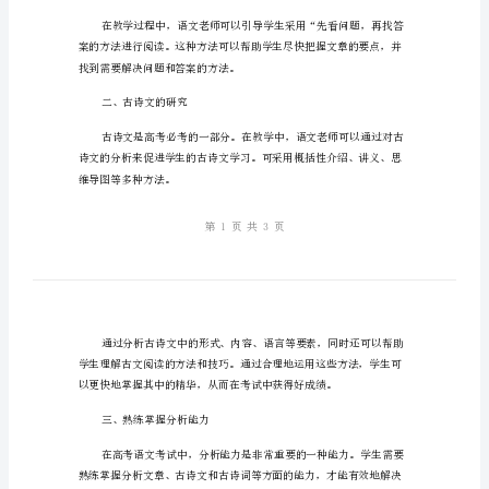
一
轮
复
习
教
一、理清阅读方法
案
的
教
率。
学