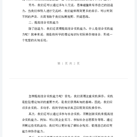
践
能
一、培养创造力
力
培
养
力呢？
创
造
力，
提
高
综