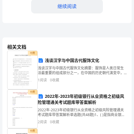
新
继续阅读
月
异，
新
型
相关文档
技
付费
浅谈汉字与中国古代服饰文化
术
浅谈汉字与中国古代服饰文化摘要：服饰是人类日常生
武
活最重要的组成部分之一，在中国的历史朝代演变中，
服饰文化也是极其重要的部分，服饰的变化也见证了朝
1
阅读
0
收藏
代的更替。汉字作为世界上最古老的文字之一，是中华
器
民族灿烂
付费
不
能力和协作能力。
2022年-2023年初级银行从业资格之初级风
险管理通关考试题库带答案解析
断
2022年-2023年初级银行从业资格之初级风险管理通关
涌
考试题库带答案解析单选题(共48题)1、( )是指商业银行
能够以合理成本通过各种负债工具及时获得零售或批发
2
阅读
0
收藏
资金的能力。A.负债流动性B.表外流
现，
践能力。
付费