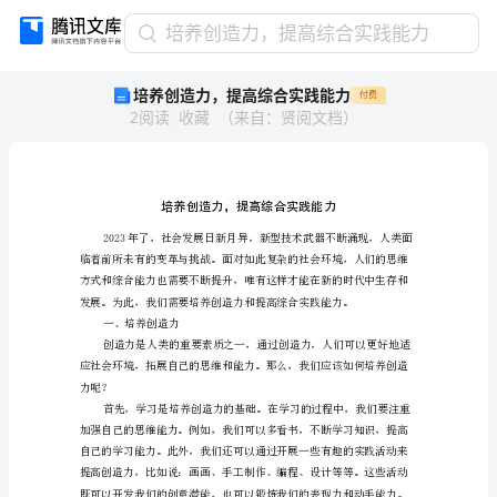
培
培养创造力，提高综合实践能力
养
培养创造力，提高综合实践能力
付费
创
2
阅读
收藏
（
来自
：
贤阅文档
）
造
力，
提
高
综
合
实