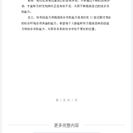
合
实
践
二、提高综合实践能力
能
力
2023
个完整的认知系统。
年
了，
社
会
发
展
日
更多完整内容