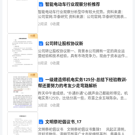
人
智能电动车行业观察分析推荐
智能电动车行业观察分析型中有较大优势。资料来漉：
类
公司官网.华泰研究 资料来源：公司官网.华泰研究图表
14:零跑C11与同级别车型对比售价（万元）（不含税）
面
2
阅读
0
收藏
17.98-22.9813.78-16.581
临
付费
公司转让股权协议新
着
公司转让股权协议新一、背景本公司拥有一定的商业运
前
营经验和技术经验，具有市场竞争力，现由于资本运作
需要，现有20%股权，拟转让给XXXX。经双方协商，达
0
阅读
0
收藏
所
成如下协议：二、股权转让价格本次股权转让价格为XX
未
付费
一级建造师机电实务125分-总结下经验教训-
帮还要努力的考友少走弯路解析
有
昨天中午查成绩，"扑通扑通"心跳声自己都能听得见，机
的
电实务125分，比估分高一些，欢喜之余五味陈杂。去年
的我还认为，有朝一日过了一建，查分时自己会和范进
3
阅读
0
收藏
变
一样，喜极而疯，考过了后早餐的煎饼果子一定放10
革
文明祭祀倡议书_17
与
文明祭祀倡议书 文明祭祀倡议书集锦1 风起正清明，
开轩览物华。清明节既是广大市民缅怀英烈、祭奠先人