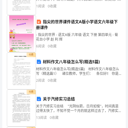
挑
的传统节日，也是万物生长，创新发展的绿色季节。为
1
阅读
0
收藏
传承中华民族优秀传统文化，培育和弘扬社会主义核
战。
指尖的世界课件语文A版小学语文六年级下
面
册课件
对
- 指尖的世界 - 语文A版 六年级 语文 下册 第四单元 - 菊
花台小学 赵 利 辉
如
6
阅读
0
收藏
此
付费
材料作文八年级怎么写(精选5篇)
复
材料作文八年级怎么写(精选5篇) 材料作文八年级怎么
杂
写（精选篇1） 诸位教师，学生们： 各位好!! 你是
不是由于离开了解的班集体而烦恼呢?你是不是由于赶到
2
阅读
0
收藏
了生疏的自然环境而忧虑呢?如果有
的
付费
社
关于汽修实习总结
会
关于汽修实习总结 "光阴似箭，日月如悛"，时间真是
过得太快了，不知不觉一个月的就这样过去了，汽修实
环
习总结。 这这次实习中，我学到了很多书本上没有的
13
阅读
0
收藏
知识，我对汽车也有了更深入的了解。 汽车的
境，