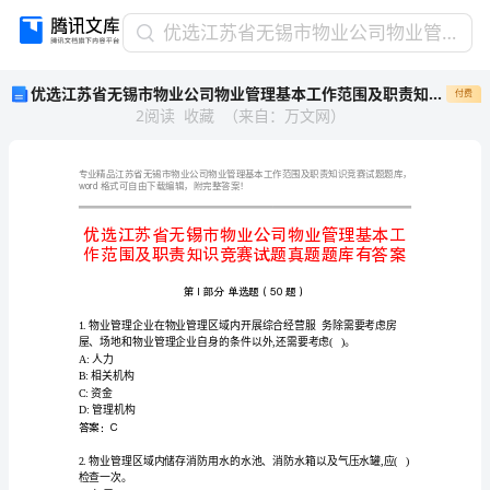
优
优选江苏省无锡市物业公司物业管理基本工作范围及职责知识竞赛试题真题题库有答案
选
优选江苏省无锡市物业公司物业管理基本工作范围及职责知识竞赛试题真题题库有答案
付费
江
2
阅读
收藏
（
来自
：
万文网
）
苏
省
无
锡
word
格式可自由下载编辑，附完整答案！
市
物
业