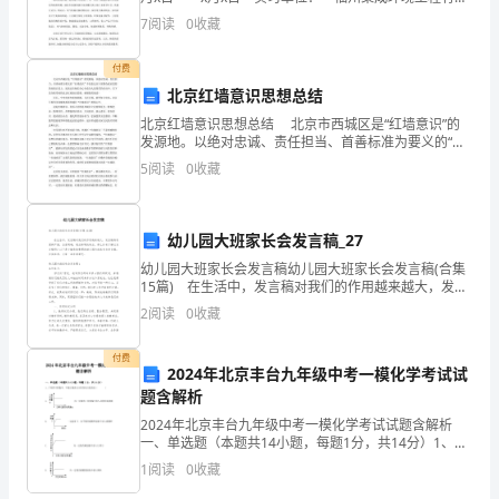
管
公司 实习地点： 福州市鼓楼区工业路570号 (一)实
7
阅读
0
收藏
习单位概况 福州聚成环境工
理
付费
基
北京红墙意识思想总结
北京红墙意识思想总结 北京市西城区是“红墙意识”的
本
发源地。以绝对忠诚、责任担当、首善标准为要义的“红
墙意识”不仅表达在干部群众政治思想的高度自觉上，还
工
5
阅读
0
收藏
表达在他们全心全意为人民效劳的行动中。以下是为
作
幼儿园大班家长会发言稿_27
范
幼儿园大班家长会发言稿幼儿园大班家长会发言稿(合集
围
15篇) 在生活中，发言稿对我们的作用越来越大，发言
稿具有逻辑严密，态度明确，观点鲜明的特点。那么你
2
阅读
0
收藏
及
有了解过发言稿吗？以下是小编收集整理的幼儿园
职
付费
2024年北京丰台九年级中考一模化学考试试
题含解析
责
2024年北京丰台九年级中考一模化学考试试题含解析
知
一、单选题（本题共14小题，每题1分，共14分）1、下
列四个图像中，不能正确表示对应变化关系的是（ ）
1
阅读
0
收藏
识
A．向一定量的二氧化锰中加入过氧化氢