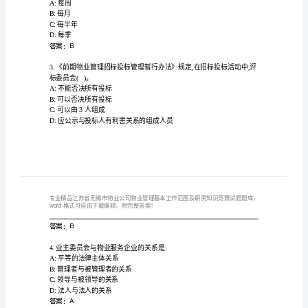
公
司
物
业
A:人力
B:相关机构
管
C:资金
理
D:管理机构
答案：C
基
本
检查一次。
工
A:每周
B:每月