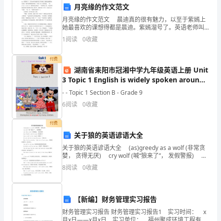
选
月亮缘的作文范文
江
月亮缘的作文范文 晨迪真的很有魅力，以至于紫嫣上
她最喜欢的课想得都是晨迪。紫嫣溜号了。英语老师叫
紫嫣答复下列问题。紫嫣迷迷糊糊地站起来，隐约想到
苏
1
阅读
0
收藏
刚刚老师说了“朋友”的，就答复说： “My frin
省
答案：D
付费
湖南省耒阳市冠湘中学九年级英语上册 Unit
无
3 Topic 1 English is widely spoken around
锡
the world Section B课件 仁爱版
- - Topic 1 Section B - Grade 9
要的?
6
阅读
0
收藏
市
A:无需
物
付费
B:立即组织人员进行现场处置
关于狼的英语谚语大全
业
C:等待政府部门指示后再采取行动
关于狼的英语谚语大全 (as)greedy as a wolf (非常贪
婪， 贪得无厌) cry wolf (喊“狼来了”， 发假警报)
公
D:禁止业主讨论和
eat like a wolf (贪婪地吃， 狼吞
8
阅读
0
收藏
答案：B
司
物
【新编】财务管理实习报告
业
财务管理实习报告 财务管理实习报告1 实习时间： x
月x日——x月x日 实习单位： 福州聚成环境工程有限