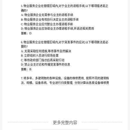
作
C:每半年
范
D:每季
答案：B
围
及
标委员会()。
职
A:不能否决所有投标
责
B:可以否决所有投标
C:可以由3人组成
知
识
竞
赛
更多完整内容