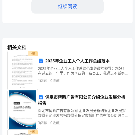
试
继续阅读
题
word
格式可自由下载编辑，附完整答案！
真
答案：B
题
相关文档
付费
题
2025年企业工人个人工作总结范本
A:平等的法律主体关系
2025年企业工人个人工作总结范本尊敬的领导：您好！
库
B:管理者与被管理者的关系
在过去的一年里，作为企业的一名员工，我通过不断努
力和持续学习，成功履行了职责，并取得了一定的成
1
阅读
0
收藏
C:领导与被领导的关系
就。在此，我希望得到您的宝贵指导和支持。过去一
有
年，我认
D:法人与法人的关系
保定市博昕广告有限公司介绍企业发展分析
答
答案：A
报告
保定市博昕广告有限公司 企业发展分析结果企业发展指
案
数得分企业发展指数得分保定市博昕广告有限公司综合
得分说明：企业发展指数根据企业规模、企业创新、企
3
阅读
0
收藏
优
业风险、企业活力四个维度对企业发展情况进行评价。
确的?
该企
付费