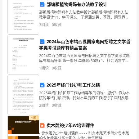
影
质的浓度；
部编版植物妈妈有办法教学设计
部编版植物妈妈有方法教学设计部编版植物妈妈有方法
响
教学设计11、学习课文，了解蒲公英、苍耳、豌豆传播
种子的好玩方法, 激发学生视察事物和酷爱大自然的情
了
3
阅读
0
收藏
和工作环境。
趣。2、正确、流利、有感情地朗读课文，背诵课文。
1、
学
四、安全设施改进
2024年百色市靖西县国家电网招聘之文学哲
生
学类考试题库有精品答案
2024年百色市靖西县国家电网招聘之文学哲学类考试题
的
库有精品答案 第一部分 单选题(50题) 1、社会语言学、
人类语言学等边缘学科属于（）A.个别语言学B.一般语言
学
1
阅读
0
收藏
学C.狭义应用语言学D.广义应
效果；
习
2025年终门诊护师工作总结
环
2025年终门诊护师工作总结尊敬的领导：您好！作为本
下的安全疏散；
院的年终门诊护师，我对本年度的工作进行了深刻反思
境
与总结。现将我的工作回顾及心得体会报告如下，期望
2
阅读
0
收藏
能够得到您的宝贵指导与支持。一、工作回顾与业绩概
和
览：
五、绿化环境改善
付费
身
卖木雕的少年W培训课件
心
- 卖木雕的少年培训课件 - - - - 引言木雕艺术简介卖木雕
的少年故事分析木雕的市场与销售策略
境；