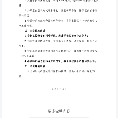
随
着
位；
时
间
进行修缮和加固；
的
推
校舍的耐候性和节能性。
移，
二、设施设备改造
学
校
定；
校
舍
的
老
更多完整内容