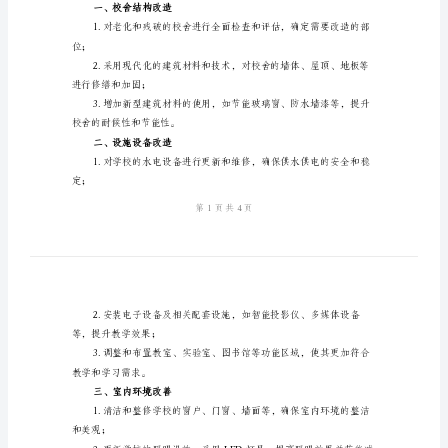
校
舍
改
的规划和指导。
造
【目标分析】
实
施
和活动环境；
方
案
安全；
范
本
【引
【校舍改造实施方案】
言】
一、校舍结构改造