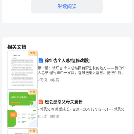
化
继续阅读
和
残
破
等，提升教学效果；
问
相关文档
题
付费
徐红杏个人总结[修改版]
教学和学习需求。
日
第一篇：徐红杏 个人总结回首梦生长的地方―― 我的个
三、室内环境改善
人总结 爆竹声中一岁除，春风送暖入屠苏。记得伴随着
益
声声清脆的爆竹声，正月十六的早上我们踏上了顶岗实
2
阅读
0
收藏
习的征途，奔着那个孕育着我们职业梦想的地方出发。
凸
而
付费
和美观；
显，
班会感恩父母关爱长
这
- 感恩父母 关爱成长 - 目录 - CONTENTS - 01 - - 感恩父
排；
不
8
阅读
0
收藏
仅
付费