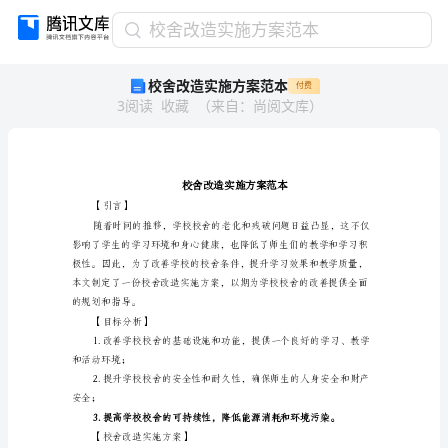
校
校舍改造实施方案范本
舍
校舍改造实施方案范本
付费
改
3
阅读
收藏
（
来自
：
尚阅文库
）
造
实
施
方
案
范
【引言】
本