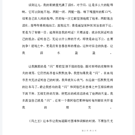
事
中
的
主
角
——
一
匹
有
着
高
贵
血