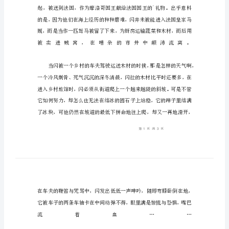
感
看
完
《风
之
王》
后，
我
不
由
得
被
故