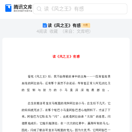
读
读《风之王》有感
《风
读《风之王》有感
付费
之
4
阅读
收藏
（
来自
：
文库吧
）
王》
有
感
读
《风
之
王》
有