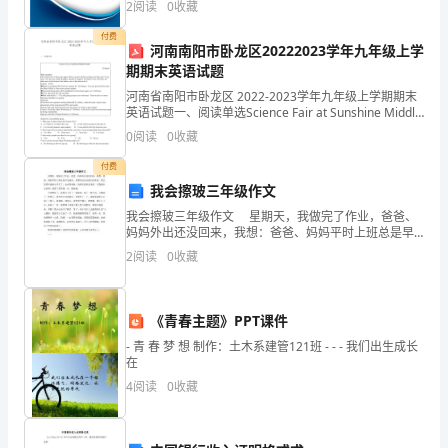
比
2
阅读
0
收藏
险、企业活力四个维度对企业发展情况进行评价。该企
业的
及
付费
河南南阳市卧龙区20222023学年九年级上学
期期末英语试题
的
河南省南阳市卧龙区 2022-2023学年九年级上学期期末
坚
英语试题一、阅读单选Science Fair at Sunshine Middle
School12 MarchHello students!
0
阅读
0
收藏
韧
付费
与
我会擦玻三年级作文
毅
我会擦玻三年级作文 星期天，我做完了作业，爸爸、
妈妈外出还没回来，我想：爸爸、妈妈平时上班总是早
出晚归，星期天应该让他们多休息，我已是四年级的小
力
2
阅读
0
收藏
学生了，也应帮爸爸、妈妈多做些家务活，可我做什么
好呢
的
小
《青春主题》PPT课件
- 青 春 梦 想 制作：土木系建管121班 - - - 我们出生成长
马
在
4
阅读
0
收藏
童
深