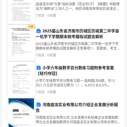
不
逍遥宫中闻“冷香”浅析诗歌《忽必烈汗》【摘要】柯勒律
治为“湖畔派”三诗人之一，他的诗歌具有明显的浪漫主义
会
风格。《忽必烈汗》是诗人的代表作之一。这首诗中充
1
阅读
0
收藏
满了诗人的想象，诗人抒发感情具有强烈的主观性
说
付费
话，
2025届山东省济南市历城区历城第二中学高
一化学下学期期末统考模拟试题含解析
却
2025届山东省济南市历城区历城第二中学高一化学下学
期期末统考模拟试题含解析注意事项:1．答题前，考生先
有
将自己的姓名、准考证号码填写清楚，将条形码准确粘
1
阅读
0
收藏
贴在条形码区域内。2．答题时请按要求用笔。3．请
着
小学六年级数学百分数练习题附参考答案
正
【轻巧夺冠】
常
小学六年级数学百分数练习题一.选择题(共6题，共12
分)1.六五折写成百分数为（ ）。A.65％ B.6.5％
人
C.650％ D.0.65％2.某商店进
1
阅读
0
收藏
所
河南庭龙实业有限公司介绍企业发展分析报
无
告
河南庭龙实业有限公司 企业发展分析结果企业发展指数
法
得分企业发展指数得分河南庭龙实业有限公司综合得分
说明：企业发展指数根据企业规模、企业创新、企业风