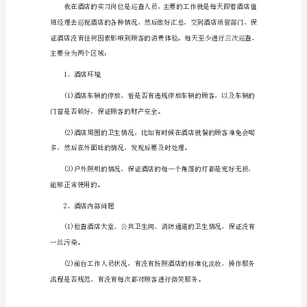
1
一、实习酒店简介
在
酒
店
是
实
习
生
活
很
快
就
过