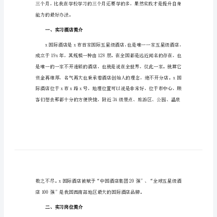
酒店的实习报告1
店
的
实
习
报
告
酒
店
的
实
习
报
能力的最好办法。
告