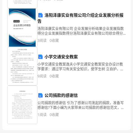
因
处理事务上起到的作用越来越大，那么，怎么去写委托
书
为
洛阳泽康实业有限公司介绍企业发展分析报
一丝污染。
告
我
洛阳泽康实业有限公司 企业发展分析结果企业发展指数
在
得分企业发展指数得分洛阳泽康实业有限公司综合得分
说明：企业发展指数根据企业规模、企业创新、企业风
3
阅读
0
收藏
实
险、企业活力四个维度对企业发展情况进行评价。该企
业的
习
小学交通安全教案
的
小学交通安全教案逸夫小学交通安全教案安全办设计教
学要求：通过学习有关安全知识，使学生树 立自护、自
工
救观念，形成自护、自救的意识，使学生安全、健 康成
9
阅读
0
收藏
长。教学过程：一、谈话引入：出示：安全两字问：看
到这
作
过
公司捐款的感谢信
公司捐款的感谢信 引为了感谢公司发起的捐款，准备写
程
感谢信?下面小编为大家带来公司捐款的感谢信范文，欢
迎大家阅读和参考公司捐款的感谢信范文一： 尊敬的各
1
阅读
0
收藏
中
位领导、同事们： 你们好!首先我想表
一