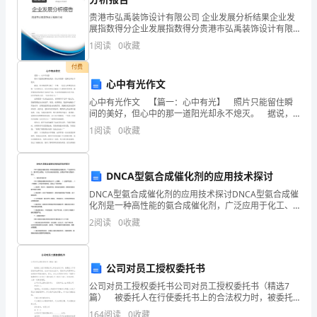
犹
贵港市弘禹装饰设计有限公司 企业发展分析结果企业发
未
展指数得分企业发展指数得分贵港市弘禹装饰设计有限
1、酒店环境
公司综合得分说明：企业发展指数根据企业规模、企业
1
阅读
0
收藏
尽，
创新、企业风险、企业活力四个维度对企业发展情况进
行评
付费
我
心中有光作文
想
心中有光作文 【篇一：心中有光】 照片只能留住瞬
门窗是否锁好，保证顾客的财产安全。
间的美好，但心中的那一道阳光却永不熄灭。 据说，
我
伟大的所罗门做了一个梦，一位圣人在梦里告诉他一句
1
阅读
0
收藏
至理名言，这句至理名言涵盖了人类的所有智慧，能
是
选
DNCA型氨合成催化剂的应用技术探讨
DNCA型氨合成催化剂的应用技术探讨DNCA型氨合成催
对
化剂是一种高性能的氨合成催化剂，广泛应用于化工、
肥料等工业领域。本文将从催化剂的性能、应用技术等
了
2
阅读
0
收藏
多方面进行探讨。一、催化剂性能分析DNCA型氨合成
专
能够正常使用的。
公司对员工授权委托书
业
2、酒店内部问题
公司对员工授权委托书公司对员工授权委托书（精选7
了，
篇） 被委托人在行使委托书上的合法权力时，被委托
人不承担任何法律责任。在当今社会生活中，委托书在
164
阅读
0
收藏