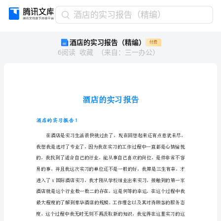
酒
酒店的实习报告（精编）
店
酒店的实习报告（精编）
付费
的
6
阅读
收藏
（
来自
：
三一办公
）
实
习
报
告
（精
编）
酒