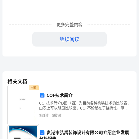
去
了，
更多完整内容
现
继续阅读
在
回
想
起
相关文档
二、实习岗位简介
来
付费
还
COF技术简介
COF技术简介D图（四）为目前各种构装技术的比较表，
有
由表上可以明显比较出，COF不论是在于挠折性、厚
度、与面板接合的区域，都远优于其它技术。且主要
3
阅读
0
收藏
点
Driver IC及周边组件亦可直接打在软模上，可节省
意
贵港市弘禹装饰设计有限公司介绍企业发展
主要分为两个区域：
分析报告