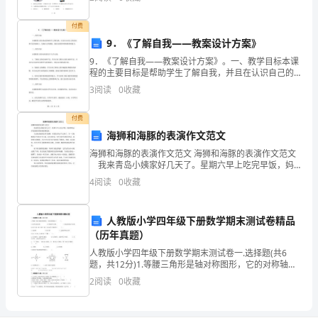
是
334
否
付费
9．《了解自我——教案设计方案》
良
、砂中有机质会妨碍水泥的
5(B)
9．《了解自我——教案设计方案》。一、教学目标本课
程的主要目标是帮助学生了解自我，并且在认识自己的
好。
长处和不足的基础上，发掘自己的潜能，提高自我管理
3
阅读
0
收藏
和情感管理能力。二、教学内容本课程的主要内容包括
（
理想。
以下几
付费
×
海狮和海豚的表演作文范文
水
海狮和海豚的表演作文范文 海狮和海豚的表演作文范文
运
我来青岛小姨家好几天了。星期六早上吃完早饭，妈
妈带我去青岛海豚馆看海豚海狮表演。 先出场表演的
检
4
阅读
0
收藏
是四只海狮。可能是因为天气太热了，有一只海狮老
测
试
人教版小学四年级下册数学期末测试卷精品
题
（历年真题）
一、
人教版小学四年级下册数学期末测试卷一.选择题(共6
题，共12分)1.等腰三角形是轴对称图形，它的对称轴是
判
（ ）。A.过顶点的直线 B.顶角的平分线 C.底边的垂直平
2
阅读
0
收藏
断
分线2
题