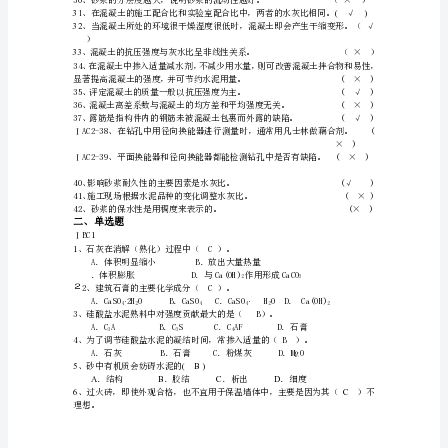
泥
标
号
时
其
试
件
受
压
ⅠBC2
25
面
积
为
30cm2