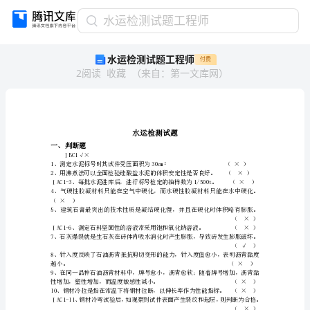
水
水运检测试题工程师
运
水运检测试题工程师
付费
检
2
阅读
收藏
（
来自
：
第一文库网
）
测
试
题
工
程
师
一、判断题
ⅠBC1√×
水
2