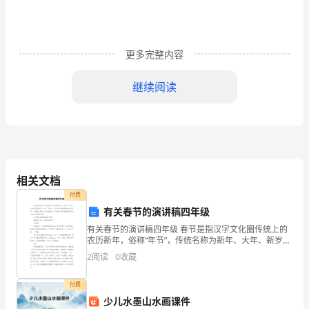
（
×
更多完整内容
）
继续阅读
2、
用
沸
煮
相关文档
法
付费
可
有关春节的演讲稿四年级
有关春节的演讲稿四年级 春节是指汉字文化圈传统上的
以
32
农历新年，俗称“年节”，传统名称为新年、大年、新岁，
是中华民族最隆重的传统佳节。下面是小编为大家收集
全
2
阅读
0
收藏
）
的关于有关春节的演讲稿四年级，欢迎大家前来参
33
面
付费
少儿水墨山水画课件