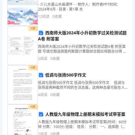
检
- 少儿水墨山水画课件 - - 制作人：制作者PPT时间：
验
2024年X月 - 目录 - 第1章 水
12
阅读
0
收藏
硅
付费
酸
西南师大版2024年小升初数学过关检测试题
A卷 附答案
盐
西南师大版2024年小升初数学过关检测试题A卷 附答案
水
题 号填空题选择题判断题计算题综合题应用题总分得 分
考试须知：
2
阅读
0
收藏
泥
付费
的
低调与张扬500字作文
二、单选题
体
低调与张扬500字作文 低调与张扬500字作文 低调与
ⅠBC1
张扬是两种截然不同的生活态度。这两种态度可能在人
的一生中会交替出现，只是从整个人生来看，有些人侧
积
1、石灰在消解（熟化）过程中（C）。
4
阅读
0
收藏
重于低调的生活，有些人侧重于张扬的生活。它体现
安
付费
人教版九年级物理上册期末模拟考试带答案
定
2、建筑石膏的主要化学成分（C）。
人教版九年级物理上册期末模拟考试带答案(时间：60分
性
钟 分数：100分) 班级： 姓名： 分数： 一、选择题（每
题2分，共30分）
2
阅读
0
收藏