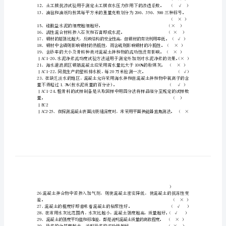
运
检
测
（×）
试
题
7
一、
判
8
断
9
题
10
ⅠBC1√×1、
11
测
12
定
水