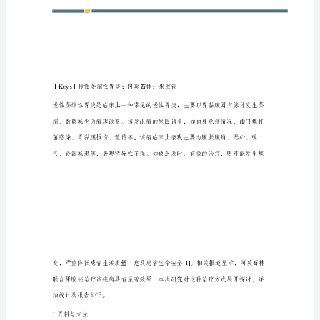
慢
性
萎
缩
性
胃
炎
的
有