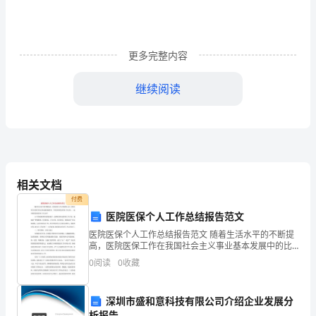
铋
对
慢
更多完整内容
性
继续阅读
萎
缩
性
细统计及报告如下。
胃
相关文档
炎
1资料与方法
付费
医院医保个人工作总结报告范文
的
医院医保个人工作总结报告范文 随着生活水平的不断提
1.1一般资料
高，医院医保工作在我国社会主义事业基本发展中的比
有
重也越来越重要。下面是的医院医保工作总结，一起来
0
阅读
0
收藏
看看医院医保工作总结! xx年在我
效
性
深圳市盛和意科技有限公司介绍企业发展分
析报告