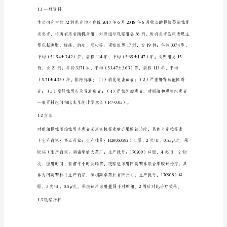
效
性
分
析
【Keys】慢性萎缩性
阿
莫
西
林
联
合
果
胶