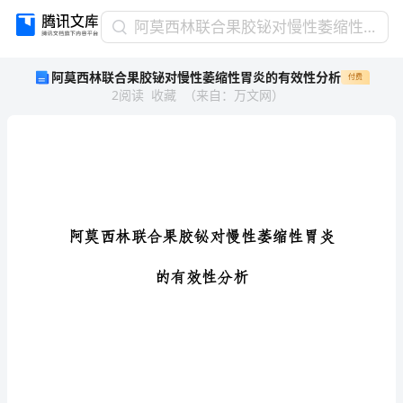
阿
阿莫西林联合果胶铋对慢性萎缩性胃炎的有效性分析
莫
阿莫西林联合果胶铋对慢性萎缩性胃炎的有效性分析
付费
西
2
阅读
收藏
（
来自
：
万文网
）
林
联
合
果
胶
铋
对