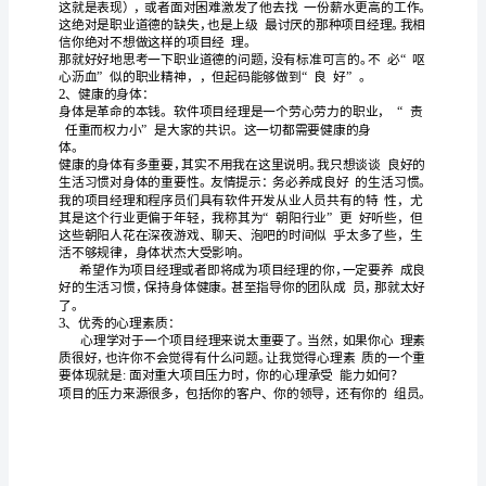
能
依靠
息
台
核
竞争
的
信
平
来形成
心
力
力
模
型
数的
败
直
定企
发
命
软件
在，无
项目成
甚至
接决
业未来
展
运。
随
着
败关
理作为项目成
角
，已经
入人心。项目经理已经成为热
社
定
直
除
软件
类
消
职业，一
会一
热下去，
非
从人
世界
会
主
根据
看
的
学
的
的
总
出
你所
到
、
到
和经历
，
结
你作为一个
义
项目经理所需要
素
和
力。
书和
都无
过
市
场
很有道
本文
表
感
理。
仅代
个人
经