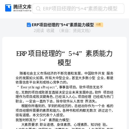
ERP
ERP项目经理的“5+4”素质能力模型
项
ERP项目经理的“5+4”素质能力模型
付费
目
2
阅读
收藏
（
来自
：
贤阅文档
）
经
理
的
“5+4”
素
质
能