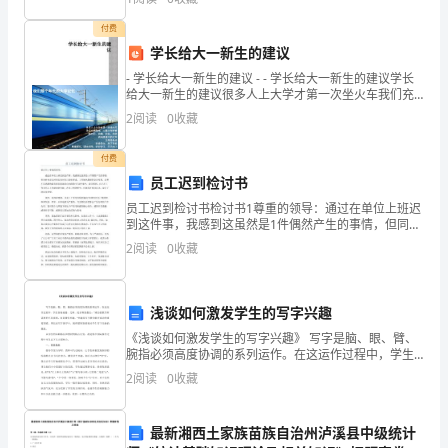
1
良
的
道德
件
、
好
职业
（非选择题）两部分，满分100分，考试时间90分钟2
开
付费
道德
普
的专
能很
有
职业
，作为一个
通
业人士，可
少
心思去
学长给大一新生的建议
发
- 学长给大一新生的建议 - - 学长给大一新生的建议学长
给大一新生的建议很多人上大学才第一次坐火车我们充
随着
的
的增多
的
数增多
服
个词。但是，
你接
项目
，接
人
，你会
满憧憬，心随火车呼啸一路向北，向南，向东，向西奔
2
阅读
0
收藏
务
它有多重
会到
付费
业
员工迟到检讨书
的
员工迟到检讨书检讨书1尊重的领导：通过在单位上班迟
到这件事，我感到这虽然是1件偶然产生的事情，但同时
也是长时间以来对自己放松要求，工作做风散漫的必定
发
2
阅读
0
收藏
结果，这类不良思潮的最直接表现就是自由涣散!在这件
事
展
如
浅谈如何激发学生的写字兴趣
《浅谈如何激发学生的写字兴趣》 写字是脑、眼、臂、
火
腕指必须高度协调的系列运作。在这运作过程中，学生
容易疲倦，乏味。托尔斯泰指出："成功的教学所需要的
2
阅读
0
收藏
如
不是强制，而是激发兴趣。"兴趣是写字教学能否
荼。
最新湘西土家族苗族自治州泸溪县中级统计