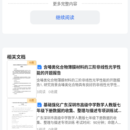
称
质能
型
更多完整内容
我暂时
其为素
力模
济
继续阅读
的
大
质
道德
身体
质
质
知
验
素
要求:职业
、
素
、心理素
、
识经
不
4
大能
能
策能
能
源
力要求：领导
力、决
力、沟通
力、人力资
开
断
完
力。
相关文档
善
付费
每
质
能
含着
的意
中
含嗪类化合物薄膜材料的三阶非线性光学性
一项素
和
力要求都包
无限
义，甚至其
一项
和
能的开题报告
发
含嗪类化合物薄膜材料的三阶非线性光学性能的开题报
秀
的
真
足够优
，让你成为一个非常成功
人。但是作为一个
正
告1. 研究背景含嗪类化合物具有良好的非线性光学性
展，
能，近年来引起了广泛关注。其中，三阶非线性光学性
3
阅读
0
收藏
能是一种重要的非线性光学效应，可用于光学调制、光
项目经理，你必
是
面
，
非你
个职业
足够
中
学计算
付费
基础强化广东深圳市高级中学数学人教版七
国
年级下册数据的收集、整理与描述专项训练试卷
们
解
们
培养的方向
让我
一起去了
他
，给自己一个
（含答案解析）
广东深圳市高级中学数学人教版七年级下册数据的收
软
集、整理与描述专项训练 考试时间：90分钟；命题人：
教研组考生注意：1、本卷分第I卷（选择题）和第Ⅱ卷
1
阅读
0
收藏