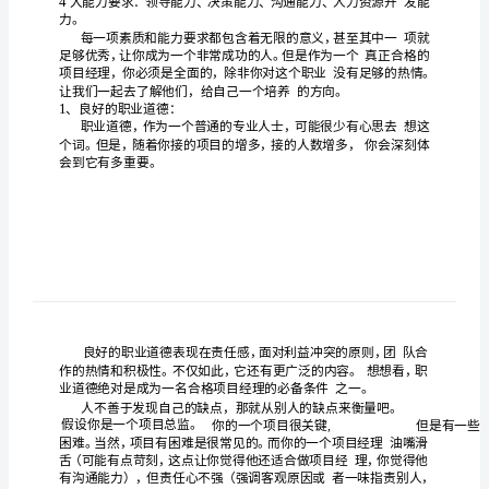
力
模
型
ERP
项
目
经
理
的
“5+4”
随着社
市场
济的
断完善
发
中
软件
发
会主义
经
不
和
展，
国
开
服
素
的发
如
如
有大中型企
大多数
型企
业
展
火
荼。所
业，甚至
小
质