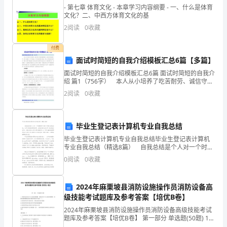
的
- 第七章 体育文化 - 本章学习内容纲要 - 一、什么是体育
文化？二、中西方体育文化的基
作
2
阅读
0
收藏
文
付费
吧！
面试时简短的自我介绍模板汇总6篇【多篇】
小
面试时简短的自我介绍模板汇总6篇 面试时简短的自我介
绍 篇1（756字） 本人从小培养了吃苦耐劳、诚信守
则、积极进取的精神，通过四年的实践工作，使本人增
升
2
阅读
0
收藏
添了工作中的耐心，善于发现并解决问题。利用工作
初，
毕业生登记表计算机专业自我总结
对
知。
毕业生登记表计算机专业自我总结毕业生登记表计算机
我
专业自我总结（精选8篇） 自我总结是个人对一个时期
的学习或工作进行自我总结，它可以使我们更有效率，
0
阅读
0
收藏
来
让我们来为自己写一份自我总结吧。自我总结怎么写才
说
2024年麻栗坡县消防设施操作员消防设备高
级技能考试题库及参考答案【培优B卷】
一
2024年麻栗坡县消防设施操作员消防设备高级技能考试
直
题库及参考答案【培优B卷】 第一部分 单选题(50题) 1、
剩余电流式电气火灾监控探测器、测温式电气火灾监控