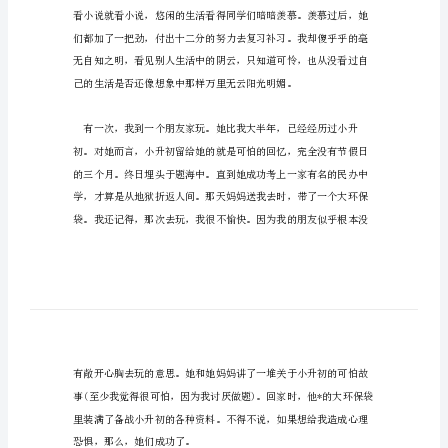
文
1500
的作文吧！
字
有
关
经
历
的
作
文
1500
字
经