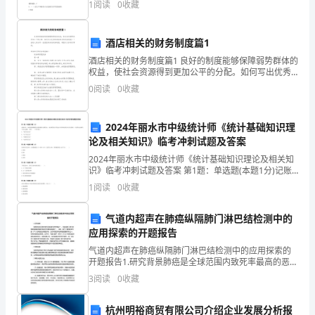
1
阅读
0
收藏
都
探测器、故障电弧探测器设备外观保养
是
酒店相关的财务制度篇1
一
酒店相关的财务制度篇1 良好的制度能够保障弱势群体的
权益，使社会资源得到更加公平的分配。如何写出优秀
个
的酒店相关的财务制度？下面给大家分享一些酒店相关
0
阅读
0
收藏
的财务制度，希望对大家有所帮助。酒店相关的
很
2024年丽水市中级统计师《统计基础知识理
遥
论及相关知识》临考冲刺试题及答案
远
2024年丽水市中级统计师《统计基础知识理论及相关知
识》临考冲刺试题及答案 第1题：单选题(本题1分)记账
的
以后，如果发现账簿登记错误源自记账凭证，而记账凭
1
阅读
0
收藏
证中的会计科目和记账方向并无错误，只是所记金额
事
气道内超声在肺癌纵隔肺门淋巴结检测中的
情，
应用探索的开题报告
气道内超声在肺癌纵隔肺门淋巴结检测中的应用探索的
也
开题报告1.研究背景肺癌是全球范围内致死率最高的恶性
肿瘤之一，而纵隔肺门淋巴结转移是肺癌进展和预后的
许
3
阅读
0
收藏
主要影响因素之一。当前，基于计算机断层扫描（CT）
的
是
杭州明裕商贸有限公司介绍企业发展分析报