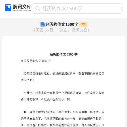
经
经历的作文1500字
历
经历的作文1500字
付费
的
2
阅读
收藏
（
来自
：
贤阅文档
）
作
文
1500
字
经
历
有关经历的作文1500字
的
作