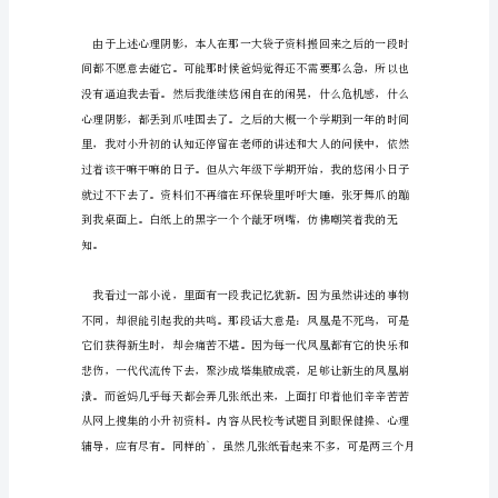
历
经
历
指
亲
身
见
过、
做
过
或
遭