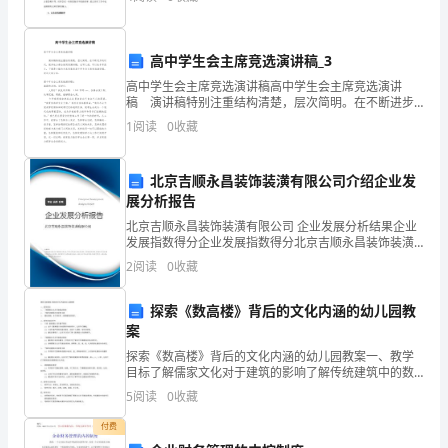
酷
中的最好帮手。互联网上的内容应有尽有，
爱
高中学生会主席竞选演讲稿_3
人
高中学生会主席竞选演讲稿高中学生会主席竞选演讲
稿 演讲稿特别注重结构清楚，层次简明。在不断进步
民、
的时代，很多地方都会使用到演讲稿，在写之前，可以
1
阅读
0
收藏
先参考范文，下面是小编为大家收集的高中学生会主席
酷
竞选
爱
北京吉顺永昌装饰装潢有限公司介绍企业发
展分析报告
医
北京吉顺永昌装饰装潢有限公司 企业发展分析结果企业
发展指数得分企业发展指数得分北京吉顺永昌装饰装潢
疗
有限公司综合得分说明：企业发展指数根据企业规模、
2
阅读
0
收藏
企业创新、企业风险、企业活力四个维度对企业发展情
事
况进
探索《数高楼》背后的文化内涵的幼儿园教
业
案
与
探索《数高楼》背后的文化内涵的幼儿园教案一、教学
目标了解儒家文化对于建筑的影响了解传统建筑中的数
党
学元素通过绘画、手工等形式，探索建筑的美学。二、
5
阅读
0
收藏
教学内容及环节介绍《数高楼》及作者严歌苓（1）出示
和
《数高
付费