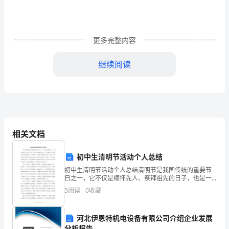
卫
生
更多完整内容
局
继续阅读
各
位
领
导：
相关文档
诊
所
初中生清明节活动个人总结
初中生清明节活动个人总结清明节是我国传统的重要节
对
日之一，它不仅是缅怀先人、祭拜祖先的日子，也是一
个丰富多彩的活动日。今年清明节，我参加了学校组织
今
5
阅读
0
收藏
的一系列活动，让我深刻感受到了祭扫、踏青、缅怀先
烈等传统
年
河北伊恩特机电设备有限公司介绍企业发展
工
分析报告