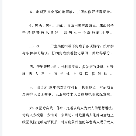
报
告
诊
所
工
作
报
告
1
敬
重
的
______