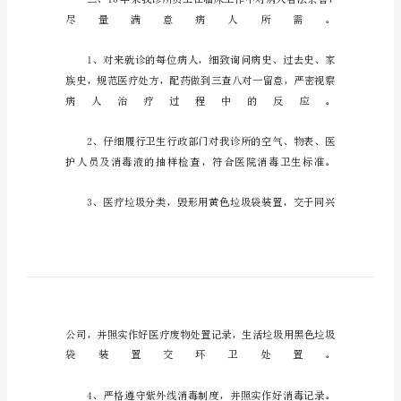
报
告
诊
所
年
度
个
人
工
作
总
结