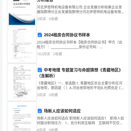
河北伊恩特机电设备有限公司 企业发展分析结果企业发
作
展指数得分企业发展指数得分河北伊恩特机电设备有限
公司综合得分说明：企业发展指数根据企业规模、企业
总
3
阅读
0
收藏
创新、企业风险、企业活力四个维度对企业发展情况进
行评
结
2024租房合同协议书样本
如
2024租房合同协议书样本【租房合同协议书】甲方（出
租方）：___________________身份证号码：
下：
___________________联系地址：___________________联系
182
阅读
2
收藏
一、
我
中考地理 专题复习与命题猜想《青藏地区》
（含解析）
诊
《青藏地区》一、单选题:1. 青藏地区农业主要分布在河
谷地带，原因是（ ）A.河谷地带地形平坦B.光照充足 C.
所
海拔低，气温高D.有灌溉水源2. 青藏地区蓝天白云，
3
阅读
0
收藏
酷
爱
场新人应该如何适应
场新人应该如何适应 职场新人应该如何适应1 职场人如
党、
何面对职场压力 1、充分利用互联网 互联网不仅仅只
是聊天、发E-mail的工具，它还应该成为你的职业生涯
4
阅读
0
收藏