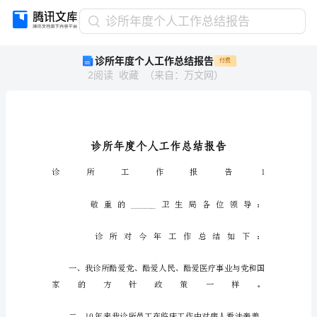
诊
诊所年度个人工作总结报告
所
诊所年度个人工作总结报告
付费
年
2
阅读
收藏
（
来自
：
万文网
）
度
个
人
工
作
总
结