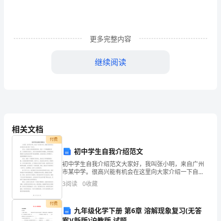
稻
品
种
更多完整内容
是
继续阅读
由
吉
林
农
相关文档
业
付费
初中学生自我介绍范文
科
初中学生自我介绍范文大家好，我叫张小明，来自广州
市某中学。很高兴能有机会在这里向大家介绍一下自
技
己。首先，让我给大家说说我的家庭。我有一个幸福温
3
阅读
0
收藏
暖的家庭，父母都是务实的人，他们对我的教育非常重
学
视，经常鼓
付费
院、
九年级化学下册 第6章 溶解现象复习(无答
案)(新版)沪教版 试题