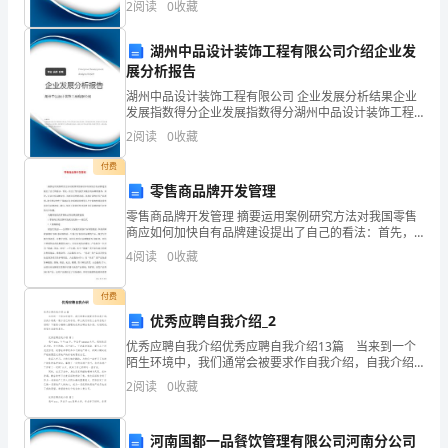
2
阅读
0
收藏
新、企业风险、企业活力四个维度对企业发展情况进行
公
评价。
湖州中品设计装饰工程有限公司介绍企业发
司
展分析报告
联
湖州中品设计装饰工程有限公司 企业发展分析结果企业
发展指数得分企业发展指数得分湖州中品设计装饰工程
合
有限公司综合得分说明：企业发展指数根据企业规模、
2
阅读
0
收藏
企业创新、企业风险、企业活力四个维度对企业发展情
培
况进
付费
零售商品牌开发管理
育
零售商品牌开发管理 摘要运用案例研究方法对我国零售
而
商应如何加快自有品牌建设提出了自己的看法：首先，
给出了努力提升实施自有品牌的条件；其次，应从自有
4
阅读
0
收藏
成
品牌定位、选择合适的制造商、选择合适的自有产品类
的
付费
优秀应聘自我介绍_2
一
优秀应聘自我介绍优秀应聘自我介绍13篇 当来到一个
陌生环境中，我们通常会被要求作自我介绍，自我介绍
种
是一展示自己的手段。那么我们该怎么去写自我介绍
2
阅读
0
收藏
呢？下面是小编精心整理的优秀应聘自我介绍，欢迎阅
高
读，
产、
河南国都一品餐饮管理有限公司河南分公司