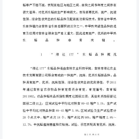
177”
的
选
育
及
推
广
摘
要：
“绿
达
177”
水