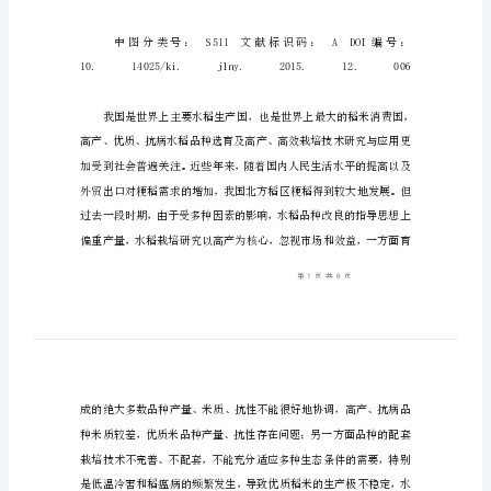
育
及
推
广
水
稻
新
品
种
“绿
达