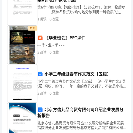
吉
第6章 溶解现象【知识梳理】 知识梳理1、溶解：物质以
_________(微粒名称)形式均匀地分散到另一种物质的过
林
程，叫做物质的溶解。有些物质溶于水放热，如
1
阅读
0
收藏
_______、____
市
付费
绿
《毕业班会》PPT课件
达
- - 毕 - 业 - 季 - - -
2
阅读
0
收藏
农
业
小学二年级过春节作文范文【五篇】
技
小学二年级过春节作文范文【五篇】 【#小学生作文# 导
术
语】盼呀，盼呀，一年一度的春节又到了，不论是小孩
还是大人，都忘记了一年的疲倦，脸上绽出灿烂的笑
2
阅读
0
收藏
容，在响亮的爆竹声中，度过了一个快乐的春节
发
展
北京方信九品商贸有限公司介绍企业发展分
析报告
有
北京方信九品商贸有限公司 企业发展分析结果企业发展
限
指数得分企业发展指数得分北京方信九品商贸有限公司
综合得分说明：企业发展指数根据企业规模、企业创