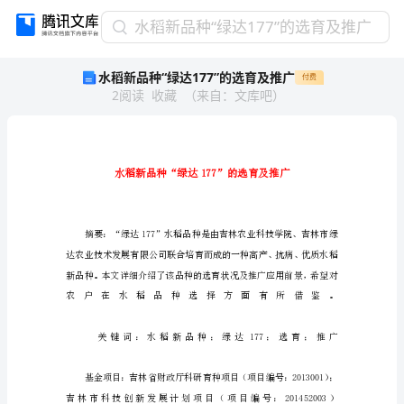
水
水稻新品种“绿达177”的选育及推广
稻
水稻新品种“绿达177”的选育及推广
付费
新
2
阅读
收藏
（
来自
：
文库吧
）
品
种
“绿
达
177”
的
选