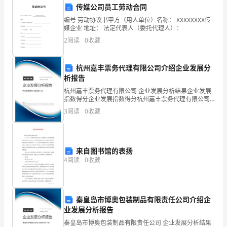
家
传媒公司员工劳动合同
汇
编号 劳动协议书甲方（用人单位）名称： XXXXXXXX传
媒企业 地址： 法定代表人（委托代理人）：
报
2
阅读
0
收藏
2024
杭州嘉丰票务代理有限公司介绍企业发展分
年
析报告
的
杭州嘉丰票务代理有限公司 企业发展分析结果企业发展
果。
指数得分企业发展指数得分杭州嘉丰票务代理有限公司
工
综合得分说明：企业发展指数根据企业规模、企业创
3
阅读
0
收藏
新、企业风险、企业活力四个维度对企业发展情况进行
评价。
作
总
来自图书馆的表扬
结。
4
阅读
0
收藏
在
过
秦皇岛市博奥包装制品有限责任公司介绍企
业发展分析报告
去
秦皇岛市博奥包装制品有限责任公司 企业发展分析结果