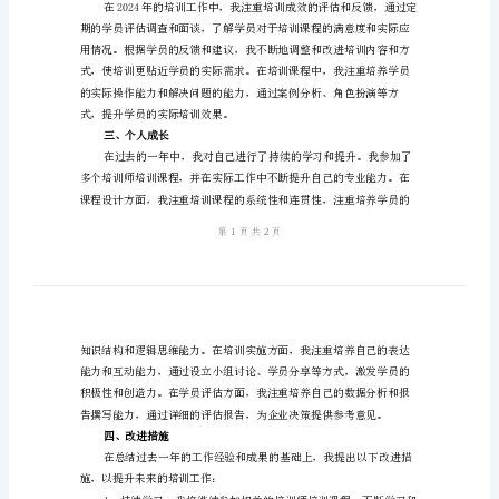
2024
年
培
作概况
一、工
训
师
工
作
总
结
及
2024
二、培训成效
年
培