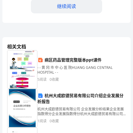
爱
继续阅读
的
同
事：
我
相关文档
非
病区药品管理完整版本ppt课件
常
- - 黄 冈 市 中 心 医 院HUANG GANG CENTRAL
荣
四、改进措施
HOSPITAL - -
5
阅读
0
收藏
幸
能
施，以提升未来的培训工作：
杭州大成欧德贸易有限公司介绍企业发展分
析报告
够
杭州大成欧德贸易有限公司 企业发展分析结果企业发展
向
指数得分企业发展指数得分杭州大成欧德贸易有限公司
综合得分说明：企业发展指数根据企业规模、企业创
1
阅读
0
收藏
大
新、企业风险、企业活力四个维度对企业发展情况进行
评价。