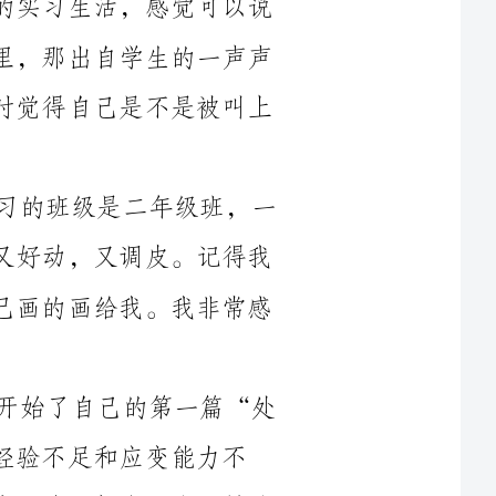
近两个月的实习，令我感慨颇多。我实习的班级是二年级班，一
大群八、九岁的小孩子，又可爱，又活泼，又好动，又调皮。记得我
刚到课室的第一天，下午就有的同学送了自己画的画给我。我非常感
听了一周的课之后，我开始走上讲台，开始了自己的第一篇“处
应变能力不
强，课堂出现了“讲课重点不突出，讲课顺序不清，师生配合不够默
契”等等。针对出现的问题，指导老师要求我多听课，多向经验丰富
的教师学习，并且面对面地指出教案的不足以及上课时存在的缺点。
般的亲切交