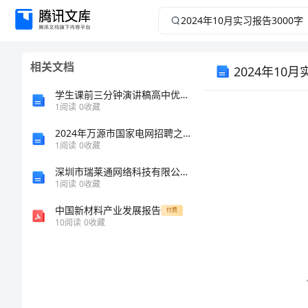
2024
年
相关文档
10
2024年10月
学生课前三分钟演讲稿高中优秀范文
月
1
阅读
0
收藏
实
2024年万源市国家电网招聘之机械动力类考试题库及完整答案（精品）
1
阅读
0
收藏
习
深圳市瑞莱通网络科技有限公司介绍企业发展分析报告
1
阅读
0
收藏
报
中国新材料产业发展报告
付费
10
阅读
0
收藏
告
3000
字