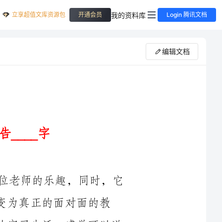
立享超值文库资源包
我的资料库
开通会员
Login 腾讯文档
编辑文档
近两个月的实习，使我真正体会到做一位老师的乐趣，同时，它
面对面的教
学。近两个月的实习，现在回想起来，短短的实习生活，感觉可以说
不错，真的很不错。当我漫步在实习的校园里，那出自学生的一声声
“老师好。”“老师好”的感觉真好，我有时觉得自己是不是被叫上