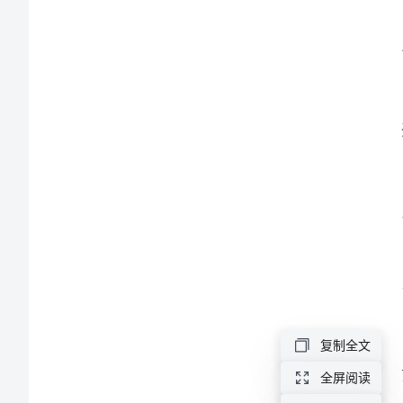
2024
年
10
月
实
动。
习
报
告
____
字
学
复制全文
校
全屏阅读
谈。
财