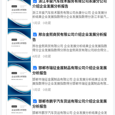
浙江丰骏汽车技术服务有限公司永康分公司
点、难点。)
拉
介绍企业发展分析报告
---幼儿制作，教师个别指导。
浙江丰骏汽车技术服务有限公司永康分公司 企业发展分
等
析结果企业发展指数得分企业发展指数得分浙江丰骏汽
车技术服务有限公司永康分公司综合得分说明：企业发
方
1
阅读
0
收藏
展指数根据企业规模、企业创新、企业风险、企业活力
四个
式
邢台金熙商贸有限公司介绍企业发展分析报
告
进
邢台金熙商贸有限公司 企业发展分析结果企业发展指数
行
得分企业发展指数得分邢台金熙商贸有限公司综合得分
说明：企业发展指数根据企业规模、企业创新、企业风
4
阅读
0
收藏
作
险、企业活力四个维度对企业发展情况进行评价。该企
业的
画，
邯郸市瑞征金属制品有限公司介绍企业发展
分析报告
知
邯郸市瑞征金属制品有限公司 企业发展分析结果企业发
展指数得分企业发展指数得分邯郸市瑞征金属制品有限
道
公司综合得分说明：企业发展指数根据企业规模、企业
1
阅读
0
收藏
创新、企业风险、企业活力四个维度对企业发展情况进
画
行评
邯郸市鹏宇汽车货运有限公司介绍企业发展
面
分析报告
是
邯郸市鹏宇汽车货运有限公司 企业发展分析结果企业发