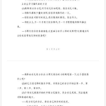
案
面是对称的.
《抽
线
二、活动准备
画》
1.棉线若干.铅画纸若干。
幼
儿
3.教师范画三张。
园
三、活动过程
大
1.活动导入
班
优
秀
2.自主学习抽线画的方法