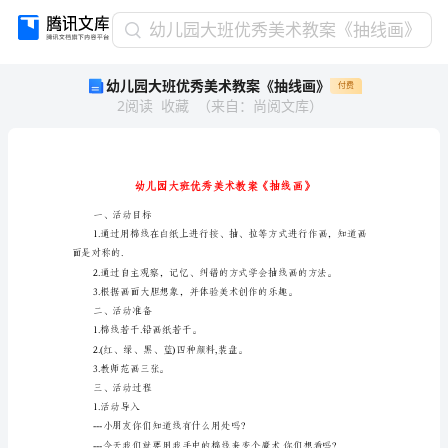
幼
幼儿园大班优秀美术教案《抽线画》
儿
幼儿园大班优秀美术教案《抽线画》
付费
园
2
阅读
收藏
（
来自
：
尚阅文库
）
大
班
优
秀
美
术
一、活动目标
教