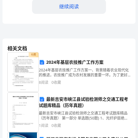
通
继续阅读
过
用
棉
什么呢?
线
相关文档
付费
在
2024年基层农技推广工作方案
二步、第三步、第四步。
白
2024年基层农技推广工作方案一、背景随着农业现代化
的推进，农技推广成为农村发展的重要一环。为了更好
纸
地提高农民的生产能力和农业效益，加强农技推广工作
8
阅读
0
收藏
是至关重要的。本方案旨在制定2024年基层农技推广工
对和做错的地方。
上
最新吉安市峡江县试验检测师之交通工程考
进
试题库精品（历年真题）
行
最新吉安市峡江县试验检测师之交通工程考试题库精品
（历年真题） 第一部分 单选题(50题) 1、光纤护层绝缘
按、
电阻测试的仪器为()兆欧表。
1
阅读
0
收藏
A.300VB.500VC.1000VD.1500V【答案】
抽、