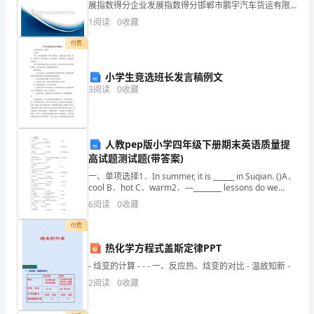
展指数得分企业发展指数得分邯郸市鹏宇汽车货运有限
对
公司综合得分说明：企业发展指数根据企业规模、企业
1
阅读
0
收藏
创新、企业风险、企业活力四个维度对企业发展情况进
行评
称
付费
的.2.
小学生竞选班长发言稿例文
3
阅读
0
收藏
通
过
自
人教pep版小学四年级下册期末英语质量提
高试题测试题(带答案)
主
一、单项选择1．In summer, it is ______ in Suqian. ()A．
cool B．hot C．warm2．—________ lessons do we
观
have t
6
阅读
0
收藏
察，
付费
记
热化学方程式盖斯定律PPT
忆、
- 焓变的计算 - - - 一、反应热、焓变的对比 - 温故知新 -
2
阅读
0
收藏
纠