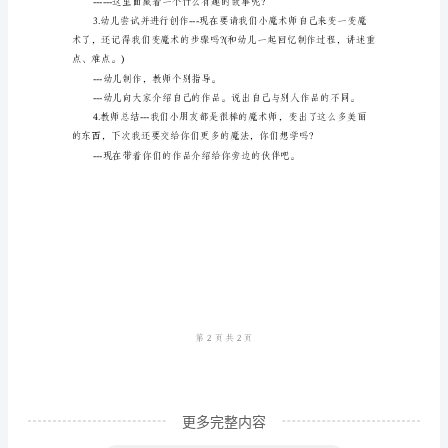
美
术
教
案
《抽
来。
线
画》
会给我们带来怎样的惊喜呢?
一、
活
动
目
标
更多完整内容
1.