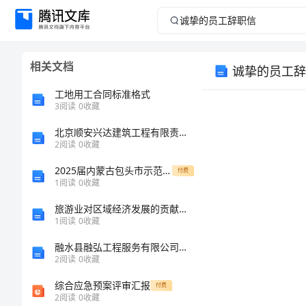
诚
挚
相关文档
诚挚的员工辞
的
工地用工合同标准格式
员
3
阅读
0
收藏
北京顺安兴达建筑工程有限责任公司介绍企业发展分析报告
工
2
阅读
0
收藏
辞
2025届内蒙古包头市示范名校高一生物上册期末统考试题含解析
付费
1
阅读
0
收藏
职
旅游业对区域经济发展的贡献度研究——以甘肃省张掖市为例
1
阅读
0
收藏
信
您好!
融水县融弘工程服务有限公司介绍企业发展分析报告
诚
2
阅读
0
收藏
挚
综合应急预案评审汇报
付费
2
阅读
0
收藏