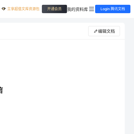
立享超值文库资源包
我的资料库
开通会员
Login 腾讯文档
编辑文档