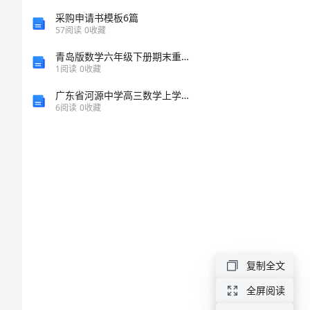
的
采购申请书模板6篇
员
57
阅读
0
收藏
工
青岛版数学六年级下册期末重难点真题检测卷及答案一套
1
阅读
0
收藏
辞
广东省河源中学高三数学上学期第一次段考试题 理 新人教A版
职
6
阅读
0
收藏
信
尊
敬
的
____
总：
复制全文
您
好!
全屏阅读