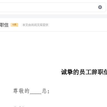
职信
本文由尚阅文库提供
付费
诚挚的员工辞职信
尊敬的____总：
首先想对您说声谢谢，您一直以来对我的信任和关照，让我在