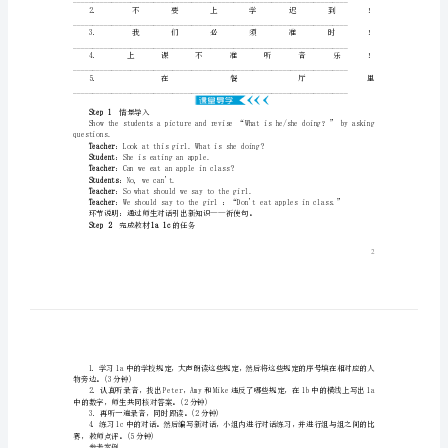
3．重点句型：
课
—Whataretherules?
时
Don'tlistentomusicinclass.
SectionA1a_1c
1．重点短语及句型
2．祈使句的用法
学
祈使句的用法
案
新
1．规定____________2.到达____________
3．走廊____________4.大厅____________
5．倾听______________6.打架__
版
6．抱歉的__________
人
教
新