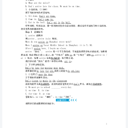
目
标
版
Step1
情景导入
第
questions.
Teacher
一
Student
：Sheiseatinganapple.
Teacher
：Canweeatanappleinclass?
课
Students
：No,wecan't.
时
Teacher
Teacher
Section
A
Step21a­1c
完成教材的任务
(1a1c)
1．