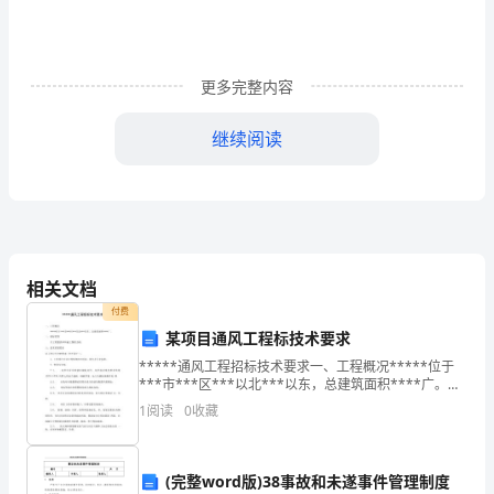
重
点
单
更多完整内容
词：
继续阅读
rule,
arrive,
物旁边。(3分钟)
hallway,
中的数字，师生共同核对答案。(2分钟)
hall,
3．再听一遍录音，同时跟读。(2分钟)
相关文档
listen,
赛，教师点评。(5分钟)
付费
fight,
参考案例
某项目通风工程标技术要求
A：Whataretherules?
sorry2．
*****通风工程招标技术要求一、工程概况*****位于
***市***区***以北***以东，总建筑面积****广。
5．小结训练。(3分钟)
二、招标范围以工程量清单和施工图纸为准。三、技术
重
1
阅读
0
收藏
质量要求该工程应符合的要求（但不限于
把下列祈使句改成否定句。
点
1．Sitdown.Don't_sit_down.
2．Comein.Don't_come_in.
短
(完整word版)38事故和未遂事件管理制度