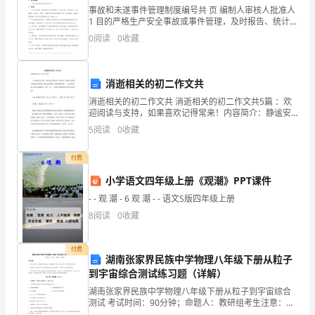
事故和未遂事件管理制度编号共 页 编制人审核人批准人
语：
1 目的严格生产安全事故或事件管理，及时报告、统计，
使学生熟练掌握祈使句。
调查和处理事故，积极采取预防措施，防止事故发生。2
0
阅读
0
收藏
in
Step3
问题探究
适用范围企业内部事故及事件的管理。
1．arrive的用法
the
用arrive,arrivein/at填空。
消逝相关的初二作文共
dining
消逝相关的初二作文共 消逝相关的初二作文共5篇 ：欢
第
迎阅读与支持，如果喜欢记得常来！内容简介：静谧安
AfterIarrivehere,Ibeginmyclass.
详的阳光在指间悄悄流逝，像云朵般柔软，没等我细细
一
5
阅读
0
收藏
品味，一切已烟消云散。枫叶从树梢飘下，化作一叶.
课
付费
时
SectionA(1a­
小学语文四年级上册《观潮》PPT课件
2．下次开会别迟到。
1c)
- - 观 潮 - 6 观 潮 - - 语文S版四年级上册
Don't_be_late_for_meeting_next_week.
1．
8
阅读
0
收藏
重
3．1)打开门open_the_door
点
2)不要在教室里听音乐。
付费
湖南张家界民族中学物理八年级下册从粒子
单
Don't_listen_to_music_in_the_classroom．
到宇宙综合测试练习题（详解）
词：
rule,arrive,hallway,hall,listen,fight,sorry
湖南张家界民族中学物理八年级下册从粒子到宇宙综合
测试 考试时间：90分钟；命题人：教研组考生注意：
A．ontimeB．intime
2．
1、本卷分第I卷（选择题）和第Ⅱ卷（非选择题）两部