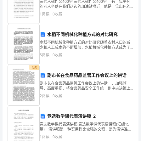
障
三代人梯作文400字 三代人梯作文400字 有一位平凡
的老人坐落在我们这边的加油站附近，他是一位出色的
人
老师也是一位出色的书法家，他虽出色但并不出名。他
1
阅读
0
收藏
是21代得园丁哺育了成千上万的.即将盛开的花儿
民
用
水稻不同机械化种植方式的对比研究
水稻不同机械化种植方式的对比研究随着农村人口的减
药
少和人工成本的不断增加，水稻机械化种植方式成为了
现代农业发展的必然趋势。然而，不同的机械化种植方
安
5
阅读
0
收藏
式对水稻产量和质量的影响不同。本文将对水稻不同机
械化种植
全，
付费
副市长在食品药品监管工作会议上的讲话
特
副市长在食品药品监管工作会议上的讲话一、加强领
制
导，高度重视，将食品药品安全工作统一到中央决策上
来大家知道，食品药品安全直接关系人民群众的身体健
2
阅读
0
收藏
定
康和生命安全，党中央、国务院高度重视，党的十七大
把食品药品
以
竞选数学课代表演讲稿_2
下
竞选数学课代表演讲稿 竞选数学课代表演讲稿(汇编15
篇) 演讲稿是一种实用性比较强的文稿，是为演讲准备
制
的书面材料。在充满活力，日益开放的今天，我们都可
1
阅读
0
收藏
能会用到演讲稿，在写之前，可以先参考范文，以下