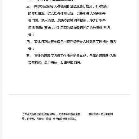
品
温
湿
度
管
理
制
度
为
了
加
强
仓