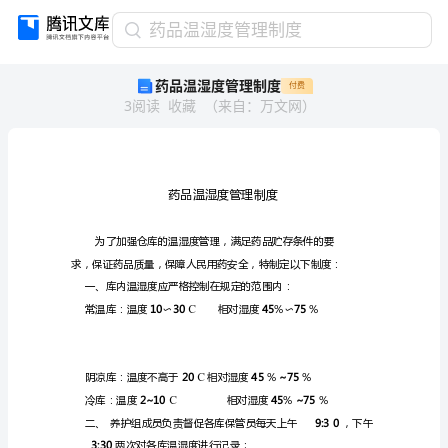
药
药品温湿度管理制度
品
药品温湿度管理制度
付费
温
3
阅读
收藏
（
来自
：
万文网
）
湿
度
管
理
制
度
药