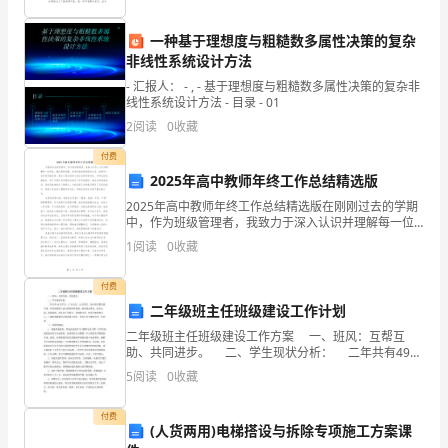
度：
一、
一种基于理想度与粗糙数多属性决策的复杂
非线性系统设计方法
库
- 汇报人： - , - 基于理想度与粗糙数多属性决策的复杂非
线性系统设计方法 - 目录 - 01
内
2
阅读
0
收藏
温
付费
湿
2025年高中教师年终工作总结精选版
2025年高中教师年终工作总结精选版在刚刚过去的学期
度
中，作为班级管理者，我致力于深入认识并理解每一位
学生，强化班级治理。在学生基本情况稳定之后，我利
1
阅读
0
收藏
应
用一切可利用的时间，通过个别谈话和小组讨论等多种
形式
严
付费
二年级班主任班级建设工作计划
格
二年级班主任班级建设工作方案 一、班风：互帮互
助、共同进步。 二、学生现状分析： 二年共有49名
控
学生，17名女生，32名男生。每个孩子都活泼可爱，有
5
阅读
0
收藏
着很强的上进心和集体荣誉感。他们纯洁善良
制
付费
在
(人货两用)电梯搭设与拆除专项施工方案课