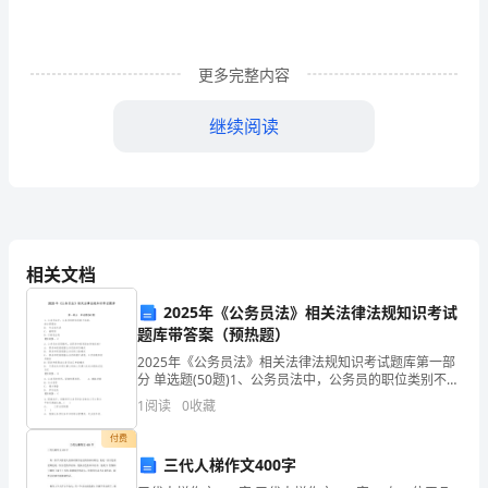
条
件
更多完整内容
的
继续阅读
要
求，
保
证
相关文档
药
2025年《公务员法》相关法律法规知识考试
录；
品
题库带答案（预热题）
2025年《公务员法》相关法律法规知识考试题库第一部
质
分 单选题(50题)1、公务员法中，公务员的职位类别不包
括、综合管理类B: 专业技术类C: 兼职类D: 行政执法类
1
阅读
0
收藏
量，
【答案】： C 2
付费
保
三代人梯作文400字
录；