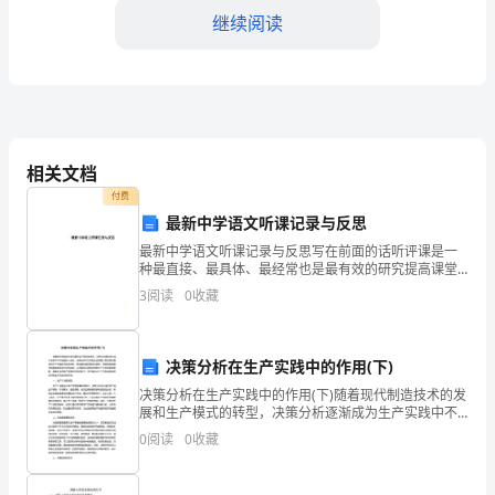
活
继续阅读
动
目
的
疏散人员的医疗保障工作。
相关文档
随
付费
着
最新中学语文听课记录与反思
城
最新中学语文听课记录与反思写在前面的话听评课是一
种最直接、最具体、最经常也是最有效的研究提高课堂
理日常工作中可能发
教学质量原方法和手段。听评课是教师互相学习、切磋
市
3
阅读
0
收藏
教艺、研究教学的重要措施，也是教育业务部门特别是
（5）群众志愿者：
学校领导
发
决策分析在生产实践中的作用(下)
展
决策分析在生产实践中的作用(下)随着现代制造技术的发
和
提高应急能力。
展和生产模式的转型，决策分析逐渐成为生产实践中不
可或缺的一部分。决策分析可以帮助企业管理人员在面
0
阅读
0
收藏
人
对复杂的生产环境和市场竞争时，更加敏锐地把握变化
4.演练步骤
趋势
口