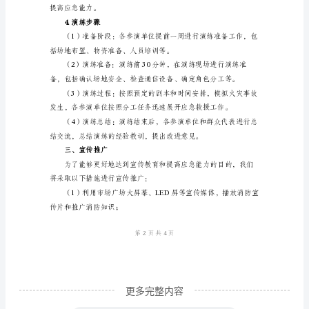
3.参演单位组织与任务分工
范
（1）消防救援队伍：
文
____
年
事故的应急救援工作。
消
（2）公安机关：
防
演
通。
练
（3）卫生健康部门：
活
动
方
案
更多完整内容
一、