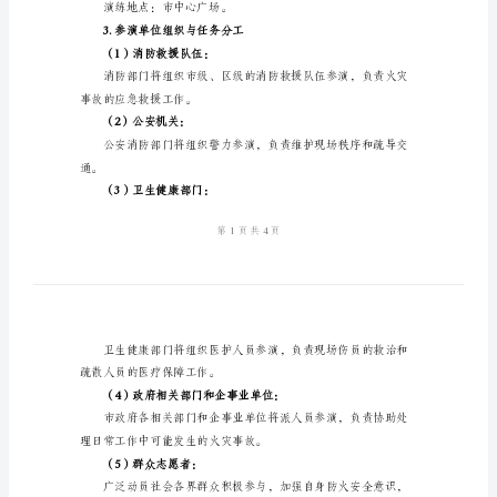
范
文
2024
年
消
二、活动内容
防
演
1.演练主题
练
活
2.演练时间和地点
动
方
演练地点：市中心广场。
案