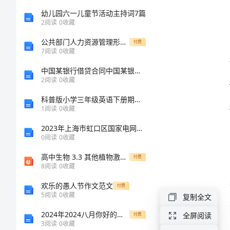
作
幼儿园六一儿童节活动主持词7篇
2
阅读
0
收藏
总
公共部门人力资源管理形考任务3答案
付费
7
阅读
0
收藏
结
中国某银行借贷合同中国某银行借贷合同
2024
2
阅读
0
收藏
年
科普版小学三年级英语下册期末试卷
1
阅读
0
收藏
医
2023年上海市虹口区国家电网招聘之机械动力类考试题库及参考答案【预热题】
院
0
阅读
0
收藏
护
高中生物 3.3 其他植物激素同步备课课件 新人教版必修3
付费
8
阅读
0
收藏
士
欢乐的愚人节作文范文
付费
试
5
阅读
0
收藏
复制全文
用
2024年2024八月你好的朋友圈唯美句子
全屏阅读
付费
期
3
阅读
0
收藏