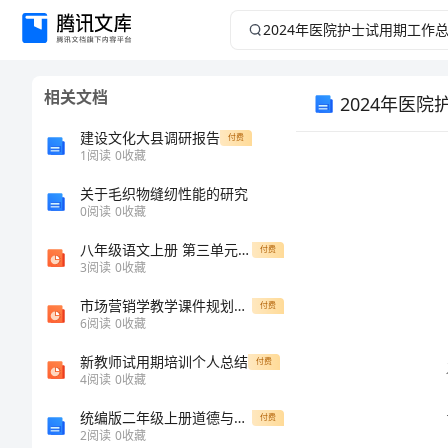
2024
年
相关文档
2024年医
医
建设文化大县调研报告
付费
院
1
阅读
0
收藏
护
关于毛织物缝纫性能的研究
0
阅读
0
收藏
士
八年级语文上册 第三单元 第13课《苏州园林》课件 （新版）新人教版
付费
3
阅读
0
收藏
试
市场营销学教学课件规划企业战略与市场营销管理
付费
6
阅读
0
收藏
用
新教师试用期培训个人总结
付费
期
4
阅读
0
收藏
统编版二年级上册道德与法治期末模拟考试带答案
付费
工
2
阅读
0
收藏