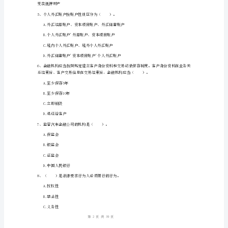
A.汇兑作用
合
B.融资作用
能
C.结算作用
力》
D.信用作用
全
A:10
真
B:20
模
C:50
拟
D:80
考
1
39
第页共页
试