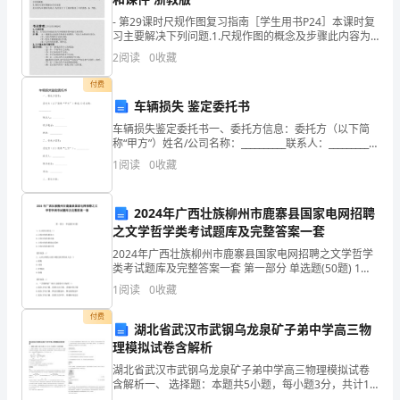
银
C.境内个人外汇账户、境外个人外汇账户
- 第29课时尺规作图复习指南［学生用书P24］本课时复
习主要解决下列问题.1.尺规作图的概念及步骤此内容为
行
D.外汇储蓄账户'资本项目账户'个人外汇账户
本课时的重点.为此设计了［归类探究］中的例1；［限时
2
阅读
0
收藏
集训］中的第1，2,3题.2.尺规作图与
从
付费
业
车辆损失 鉴定委托书
车辆损失鉴定委托书一、委托方信息：委托方（以下简
资
A.至少保存5年
称“甲方”）姓名/公司名称：__________联系人：__________
联系电话：__________地址：__________二、受托方信息：
格
1
阅读
0
收藏
B.至少保存10年
受托
证
C.立即销毁
2024年广西壮族柳州市鹿寨县国家电网招聘
《银
之文学哲学类考试题库及完整答案一套
D.退还给客户
2024年广西壮族柳州市鹿寨县国家电网招聘之文学哲学
行
类考试题库及完整答案一套 第一部分 单选题(50题) 1、
7、监管汽车金融公司的机构是（）。
认识的本质是（）A.主体对客体的加工B.主体对客体的改
业
1
阅读
0
收藏
造C.主体对客体的能动反映D.
A.保监会
法
付费
湖北省武汉市武钢乌龙泉矿子弟中学高三物
B.银监会
理模拟试卷含解析
律
C.证监会
湖北省武汉市武钢乌龙泉矿子弟中学高三物理模拟试卷
法
含解析一、 选择题：本题共5小题，每小题3分，共计15
分．每小题只有一个选项符合题意1. （多选题）在地面