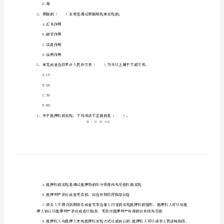
证
1、考试时间：120分钟，本卷满分为100分。
《银
行
业
法
律
A.元
法
B.分
规
C.厘
与
D.角
2、票据的（）主要是通过票据贴现来
综