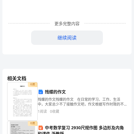
试
卷
更多完整内容
A
继续阅读
卷
附
答
相关文档
案
付费
残蝶的作文
2024
变卖抵押财产
残蝶的作文残蝶的作文 在日常的学习、工作、生活
中，大家总少不了接触作文吧，作文根据写作时限的不
年
5、个人外汇账户按账户性质区分为（）。
同可以分为限时作文和非限时作文。相信写作文是一个
1
阅读
0
收藏
让许多人都头痛的问题，以下是小编为大家整理的残蝶
中
A.外汇结算账户、资本项目账户、外汇
的作文
付费
级
中考数学复习 2930尺规作图 多边形及内角
B.个人外汇账户'外算账户、资本项目账户
和课件 浙教版