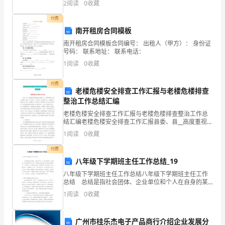
D.中国人民银行
2
阅读
0
收藏
规
附近，存在着一个有界电场，边界MN将空间分成上
付费
8、（）是法律要求行为人必须履行的行为。
与
南开租房合同模板
A.授权性
综
南开租房合同模板合同编号： 出租人（甲方）： 身份证
号码： 联系地址： 联系电话：
B.禁止性
合
1
阅读
0
收藏
C.义务性
能
付费
老楼危楼安全排查工作汇报与老楼危楼排查
2
39
第页共页
力》
整治工作总结汇编
全
老楼危楼安全排查工作汇报与老楼危楼排查整治工作总
结汇编老楼危楼安全排查工作汇报县委、县__高度重视老
真
楼危楼安全排查工作，严格贯彻落实上级文件精神，提
1
阅读
0
收藏
出了“安全第一、预防为主”的指导方针。为确保安全排查
模
付费
八年级下学期班主任工作总结_19
拟
八年级下学期班主任工作总结八年级下学期班主任工作
总结 总结是指社会团体、企业单位和个人在自身的某
考
一时期、某一项目或某些工作告一段落或者全部完成后
1
阅读
0
收藏
进行回顾检查、分析评价，从而肯定成绩，得到经验，
试
找
试
广州市桂乐杰电子产品商行介绍企业发展分