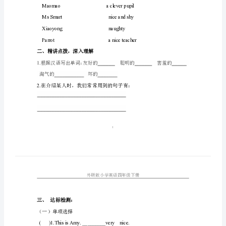
学习目标：
下
1.
册
学习目标语句：
导
识别单词：
学
导学过程：
案
一、
自主学习，合作探究
全
1.panda
册
（）、（）
.
市
2.
完成连线
解
放