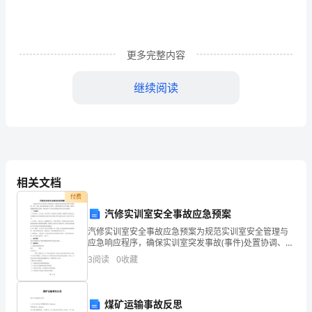
题：
Module1
Unit1
更多完整内容
She’s
继续阅读
a
nice
三、
达标检测：
teacher.
主
（一）单项选择
相关文档
备
付费
汽修实训室安全事故应急预案
人：
A.She’sB.He’s
汽修实训室安全事故应急预案为规范实训室安全管理与
班
应急响应程序，确保实训室突发事故(事件)处置协调、有
序、高效，最大程度地减少人员伤亡，减轻经济损失与
3
阅读
0
收藏
社会影响，维护学校健康持续稳定发展，特制定资产与
级：
实训
A.pandaB.bird
外
煤矿运输事故反思
研