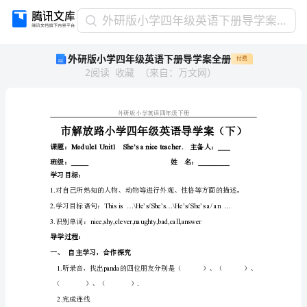
外
外研版小学四年级英语下册导学案全册
研
外研版小学四年级英语下册导学案全册
付费
版
2
阅读
收藏
（
来自
：
万文网
）
小
学
四
年
级
英
语