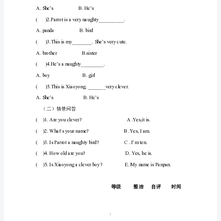
路
Xia
小
学
四
二、精讲点拨，深入理解
年
1.
级
淘气的坏的
英
2.
语
导
学
案
（下）
1
课