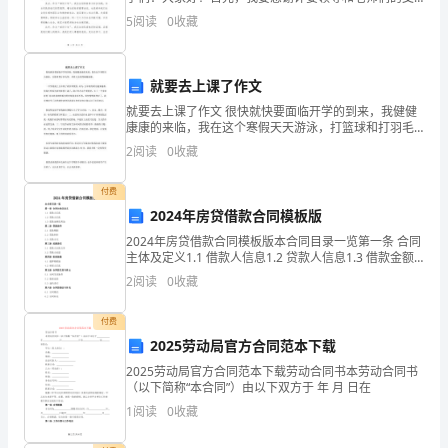
系
持和鼓励。今天，我非常荣幸能站在这里，向大家分享
5
阅读
0
收藏
关于成为“四好少年”的理想和目标。2024年，我们将
列
工
就要去上课了作文
作，
就要去上课了作文 很快就快要面临开学的到来，我健健
康康的来临，我在这个寒假天天游泳，打篮球和打羽毛
并
球，身体才会变得健健康康。 一开学我就上五年级了我
2
阅读
0
收藏
非常紧张，应为，五年级的课文越来越难。但我不
取
付费
得
2024年房贷借款合同模板版
了
2024年房贷借款合同模板版本合同目录一览第一条 合同
主体及定义1.1 借款人信息1.2 贷款人信息1.3 借款金额
及用途第二条 贷款条件2.1 借款期限2.2 贷款利率2.3 还
一
2
阅读
0
收藏
款方式第三条 还款责
定
付费
2025劳动局官方合同范本下载
的
2025劳动局官方合同范本下载劳动合同书本劳动合同书
成
（以下简称“本合同”）由以下双方于 年 月 日在
1
阅读
0
收藏
绩。