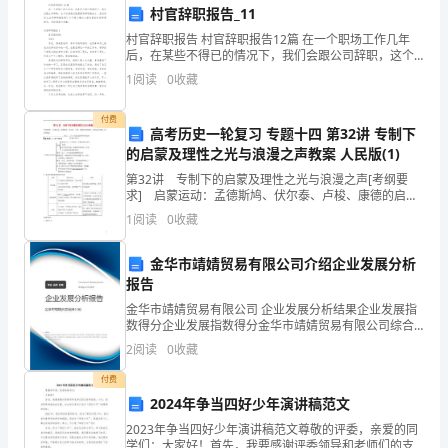
村官辞职报告_11
进
村官辞职报告 村官辞职报告12篇 在一个职场工作几年
后，在某些不得已的情况下，我们会跟公司辞职，这个
教
时候我们就需要写辞职报告了。我们该怎么去写辞职报
1
阅读
0
收藏
告呢？以下是小编为大家收集的村官辞职报
师
付费
发
高考历史一轮复习 专题十四 第32讲 专制下
的启蒙及理性之光与浪漫之声教案 人民版(1)
展
第32讲 专制下的启蒙及理性之光与浪漫之声[考纲要
求] 启蒙运动：孟德斯鸠、伏尔泰、卢梭、康德的启蒙
等
思想；启蒙运动时期人文主义的发展。考点一 17～18
1
阅读
0
收藏
世纪的欧洲启蒙运动INCLUDEPICTURE"
目
金华市靖婧贸易有限公司介绍企业发展分析
标
报告
开
金华市靖婧贸易有限公司 企业发展分析结果企业发展指
数得分企业发展指数得分金华市靖婧贸易有限公司综合
展
得分说明：企业发展指数根据企业规模、企业创新、企
2
阅读
0
收藏
业风险、企业活力四个维度对企业发展情况进行评价。
该企
了
付费
2024年争当四好少年演讲稿范文
一
2023年争当四好少年演讲稿范文尊敬的评委，亲爱的同
学们：大家好！首先，我要感谢评委领导和老师们的支