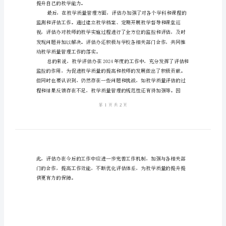
小
结
教
学
评
提供了支持。
估
办
2024
年
度
工
提升自己的教学能力。
作