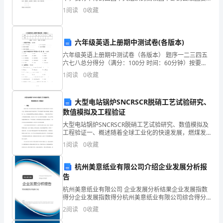
挂职锻炼的时机，2月9日，我前往共青团凉山州委报
1
阅读
0
收藏
各
道，随后奔赴共青团布拖县委，并担任团县委副书记，
挂职
项
六年级英语上册期中测试卷(各版本)
能
六年级英语上册期中测试卷（各版本） 题序一二三四五
六七八总分得分（满分：100分 时间：60分钟）按要求
力
写词语。（10分）1、have (单三形式) ____________ 2．b
1
阅读
0
收藏
有
了
大型电站锅炉SNCRSCR脱硝工艺试验研究、
数值模拟及工程验证
提
大型电站锅炉SNCRSCR脱硝工艺试验研究、数值模拟及
工程验证一、概述随着全球工业化的快速发展，燃煤发
高，
电作为我国传统的主导发电方式，在推动社会进步的也
1
阅读
0
收藏
带来了不容忽视的环境污染问题。氮氧化物（NOx）排
体
杭州美意纸业有限公司介绍企业发展分析报
质
告
有
杭州美意纸业有限公司 企业发展分析结果企业发展指数
得分企业发展指数得分杭州美意纸业有限公司综合得分
(1)
所
说明：企业发展指数根据企业规模、企业创新、企业风
2
阅读
0
收藏
险、企业活力四个维度对企业发展情况进行评价。该企
业的