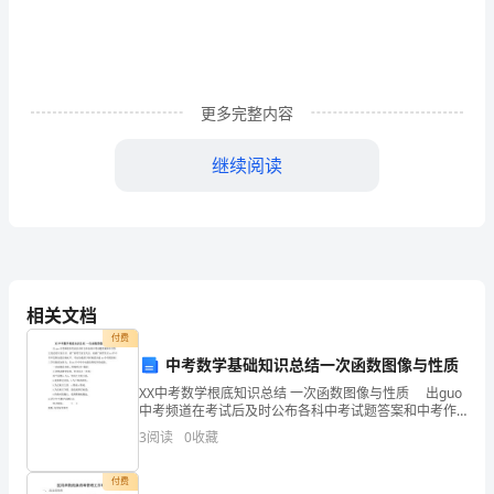
学
期
工
更多完整内容
1
作
继续阅读
计
划
新
学
相关文档
期
付费
开
中考数学基础知识总结一次函数图像与性质
师的指导下会
XX中考数学根底知识总结 一次函数图像与性质 出guo
始
中考频道在考试后及时公布各科中考试题答案和中考作
文及试卷专家点评。请广阔考生家长关注，祝福广阔考
民，
3
阅读
0
收藏
生在xx年中考中发挥出最正确水平，考出好成绩!
经
付费