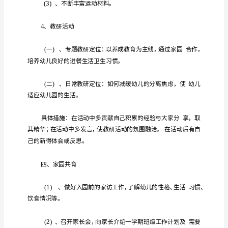
期
工
作
计
划
系
列
保
了如下的计划
育
员
中
班
下