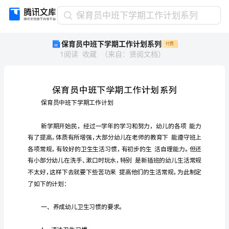
保
保育员中班下学期工作计划系列
育
保育员中班下学期工作计划系列
付费
员
1
阅读
收藏
（
来自
：
贤阅文档
）
中
班
下
学
期
工
作