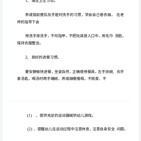
计
划
系
列
保
育
员
中
班
下
学