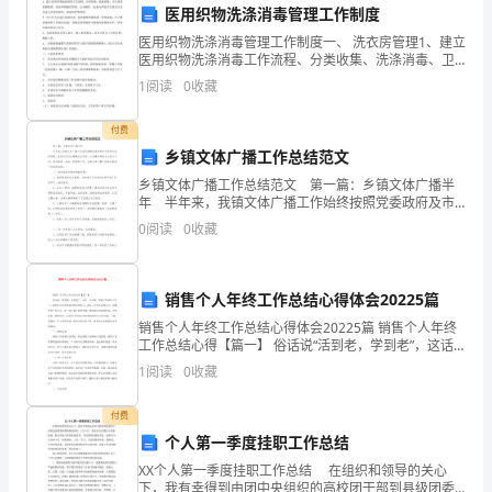
医用织物洗涤消毒管理工作制度
过
医用织物洗涤消毒管理工作制度一、 洗衣房管理1、建立
一
医用织物洗涤消毒工作流程、分类收集、洗涤消毒、卫
生质量 HYPERLINK
1
阅读
0
收藏
"https://www.wiki8.com/jiance_120235
学
保持衣服整洁
付费
年
乡镇文体广播工作总结范文
的
乡镇文体广播工作总结范文 第一篇：乡镇文体广播半
年 半年来，我镇文体广播工作始终按照党委政府及市
学
级部门安排部署，坚持以促进全镇健设为目标，以创建
0
阅读
0
收藏
和谐南丰为努力方向，通过勤奋、务实、积极的工作，
习
全
2
和
销售个人年终工作总结心得体会20225篇
努
销售个人年终工作总结心得体会20225篇 销售个人年终
工作总结心得【篇一】 俗话说“活到老，学到老”，这话
一点不错。即使已经参加工作了，我们也不应该放弃对
力，
1
阅读
0
收藏
知识的学习。相反，作为企业的员
幼
付费
个人第一季度挂职工作总结
儿
XX个人第一季度挂职工作总结 在组织和领导的关心
的
下，我有幸得到由团中央组织的高校团干部到县级团委