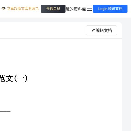
立享超值文库资源包
我的资料库
开通会员
Login 腾讯文档
编辑文档