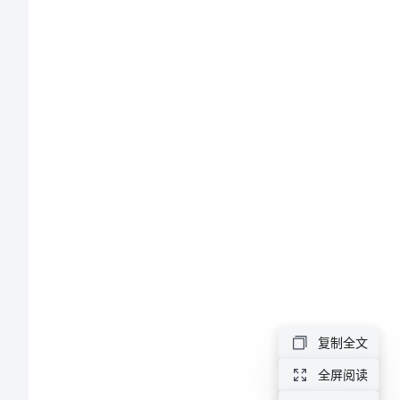
文
(一)
2024
年
土
地
买
卖
合
同
复制全文
书
全屏阅读
范