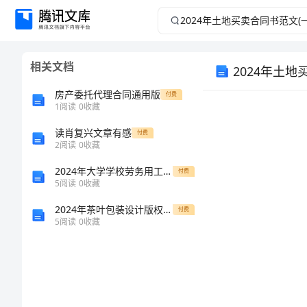
2024
年
相关文档
2024年土地
土
房产委托代理合同通用版
付费
地
1
阅读
0
收藏
买
读肖复兴文章有感
付费
2
阅读
0
收藏
卖
2024年大学学校劳务用工合同
付费
5
阅读
0
收藏
合
2024年茶叶包装设计版权转让协议
付费
5
阅读
0
收藏
同
书
范