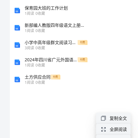
作
保育园大班的工作计划
1
阅读
0
收藏
总
新部编人教版四年级语文上册期中试卷及答案【汇编】
1
阅读
0
收藏
结
小学中高年级群文阅读习惯养成教育探索
付费
3
阅读
0
收藏
五
2024年四川省广元外国语学校数学高一上册期末考试试题含解析
年
付费
1
阅读
0
收藏
级
土方供应合同
付费
第
1
阅读
0
收藏
二
学
期
复制全文
教
全屏阅读