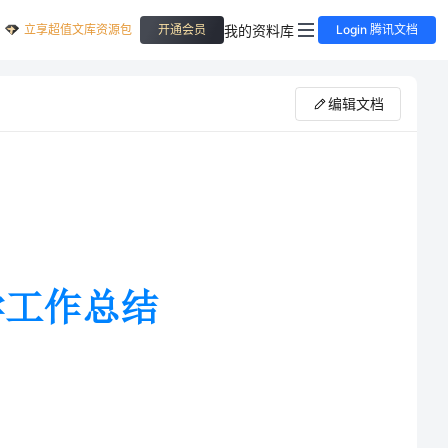
立享超值文库资源包
我的资料库
开通会员
Login 腾讯文档
编辑文档
学工作。站在新课改的前沿，面对
首次接触的教材，我在教育教学工作中遇到了不少困难。针对这些情况，