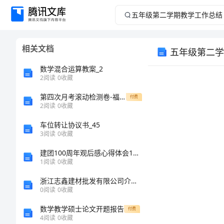
五
年
相关文档
五年级第二学
级
数学混合运算教案_2
第
2
阅读
0
收藏
第四次月考滚动检测卷-福建福州屏东中学沪科版八年级第二章运动的世界同步测试试题（含答案解析版）
二
付费
2
阅读
0
收藏
学
车位转让协议书_45
3
阅读
0
收藏
期
建团100周年观后感心得体会1500字
1
阅读
0
收藏
教
浙江志鑫建材批发有限公司介绍企业发展分析报告
学
0
阅读
0
收藏
数学教学硕士论文开题报告
付费
工
4
阅读
0
收藏