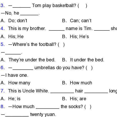
．．．
AHis;HeBHis;He’sCHe’s;He’s
—Where’sthefootball?()
．．．
AThey’reunderthebed.BItunderthebed.CIt’sunderthebed.
—________umbrellasdoyouhave?()
．．．
AHowmanyBHowmuchCWhatcolour
ThisisUncleWhite._________hair_________long.()
．．．
AHe;isBHis;areCHis;is
—Howmuch_________thesocks?()
—_________twentyyuan.
．．．
Ais;It’sBare;they’reCare;They’re
Hecanskatevery__________.()
．．．
AgoodBwellCnice
---Where’sthebird?()
---It’s_______thetree.
．．．
AonBinCat
—I'dlikeanicecream.()