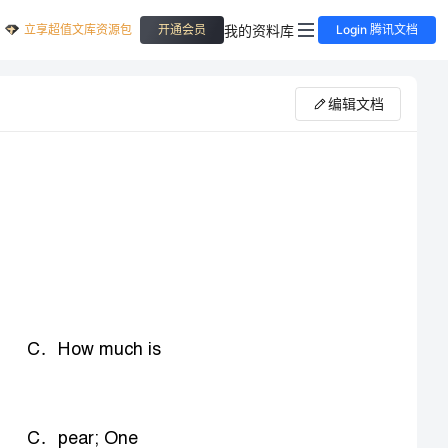
立享超值文库资源包
我的资料库
开通会员
Login 腾讯文档
编辑文档