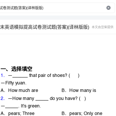
末英语模拟提高试卷测试题(答案)(译林版版)
本文由豆柴提供
—______thatpairofshoes?()
．．．
AHowmuchareBHowmanyisCHowmuchis
—Howmany_____doyouhave?()
—_____.It’sgreen.
．．．
Apears;ThreeBpears;OnlyoneCpear;One
—_______Tomplaybasketball?()
—No,he_______.
．．．
ADo;don’tBCan;can’tCIs;isn’t
Thisismybrother.______nameisTim.______short.()