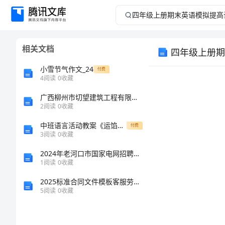
四
年
相关文档
四年级上册期
级
小雪节气作文_24
付费
上
4
阅读
0
收藏
广西柳州市切望建筑工程有限公司介绍企业发展分析报告
册
一、选择填空
2
阅读
0
收藏
．
1
期
中班语言活动教案《运馅饼》
—Fiftyyuan.
付费
3
阅读
0
收藏
末
．
2
2024年老河口市国家电网招聘之机械动力类考试题库精品（模拟题）
1
阅读
0
收藏
英
2025标准合同文件模板客服劳动合同
．
3
语
5
阅读
0
收藏
模
．
4