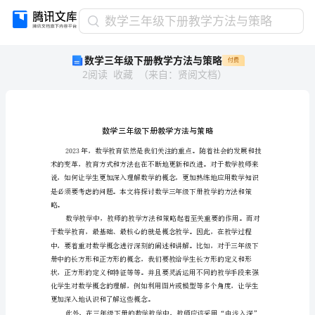
数
数学三年级下册教学方法与策略
学
数学三年级下册教学方法与策略
付费
三
2
阅读
收藏
（
来自
：
贤阅文档
）
年
级
下
册
教
学
方