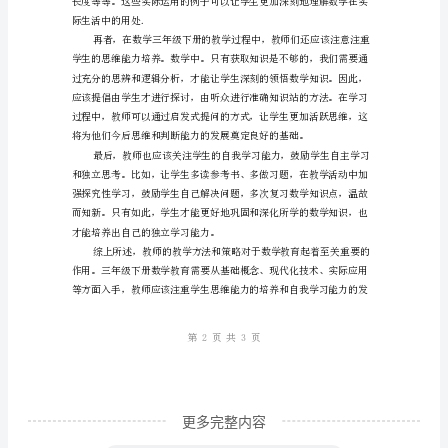
教
学
方
法
与
策
习，自然而然地进入数学的殿堂。
略
2023
年，
数
学
教
更多完整内容
育