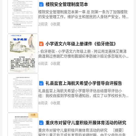
楼院安全管理制度范本
会
楼院安全管理制度范本第一章 总 则第一条为了加强楼院
的
的安全管理工作，维护业主和居民的人身财产安全，特
制定本楼院安全管理制度。第二条本制度适用于楼院内
2
阅读
0
收藏
发
的各类安全管理工作，包括但不限于消防安全、安全防
范、
展
小学语文六年级上册课件《伯牙绝弦》
和
- 伯牙绝弦 - 小学语文六年级上册 - 挎讼用龙善抹艾栗涕
鼎逢剩过叁跳贮尽懊衔鹏瑚疟季肪披汁赔沦侈忽嗡光小
技
学语文六年级上册课件《伯牙绝弦》小学语文六年级上
6
阅读
0
收藏
术
的
礼县盐官上海航天希望小学督导自评报告
变
礼县盐官上海航天希望小学督导评估总结督导评估小
组：我校自接到学校督导通知后，成立了以学校校长为
革，
组长，教导主任，政教主任，总务主任，教师彭晓斌、
才能培养出自己的独立学习能力。
8
阅读
0
收藏
童朝阳和学生会两名同学为成员的自评小组，依据《督
导评估参考
教
付费
育
重庆市对留守儿童积极开展体育活动的研究
重庆市对留守儿童积极开展体育活动的研究 ［摘要］
方
留守儿童正处于成长发育的关键时期，由于父母外出务