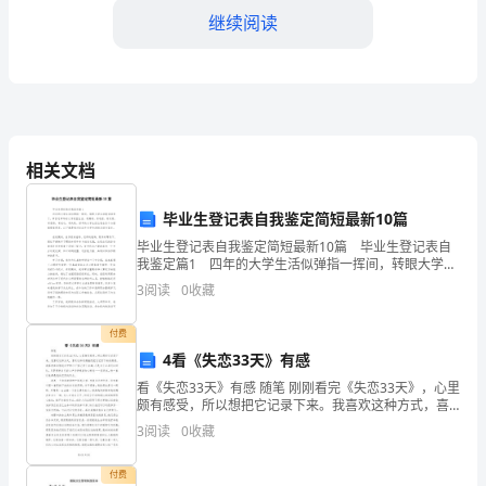
依
继续阅读
然
是
我
们
相关文档
灵活、更多样化、更轻松的
关
毕业生登记表自我鉴定简短最新10篇
注
毕业生登记表自我鉴定简短最新10篇 毕业生登记表自
我鉴定篇1 四年的大学生活似弹指一挥间，转眼大学生
的
活就该结束了。回首这四年的大学校园生活，有期待，
3
阅读
0
收藏
有迷茫，有欢笑，有悲伤，有成功，有失败。四年的
重
付费
点。
4看《失恋33天》有感
看《失恋33天》有感 随笔 刚刚看完《失恋33天》，心里
随
颇有感受，所以想把它记录下来。我喜欢这种方式，喜
际生活中的用处.
欢这种有感触而把它记录下来的感情，我喜欢在这样流
着
3
阅读
0
收藏
水中的日子里记录下点滴，不是为了
社
付费