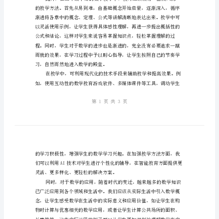
法
与
略。
策
略
数
学
三
年
级
更加深入地认识和了解这些概念。
下
册