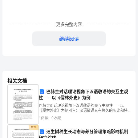
请
(受
更多完整内容
聘
继续阅读
方)
为
外
籍
相关文档
票和负担按规定限量的行李托运费。
工
巴赫金对话理论视角下汉语敬语的交互主观
作
性——以《儒林外史》为例
人
巴赫金对话理论视角下汉语敬语的交互主观性——以
《儒林外史》为例引言：汉语敬语具有悠久的历史和特
员
殊的文化背景。在现代社会中，汉语敬语已经成为人际
1
阅读
0
收藏
交往中非常重要的一部分，涉及到礼貌、尊重和文化交
(或
流等方面。
付费
速生树种生长动态与养分管理策略影响机制
语
延长聘期时，本合同期满即失效。
研究综述