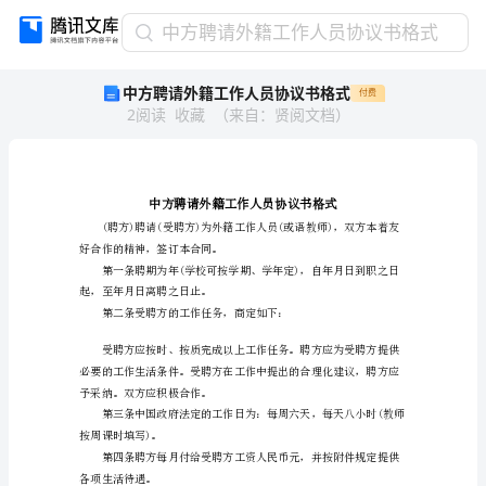
中
中方聘请外籍工作人员协议书格式
方
中方聘请外籍工作人员协议书格式
付费
聘
2
阅读
收藏
（
来自
：
贤阅文档
）
请
外
籍
工
作
人
好合作的精神，签订本合同。
员