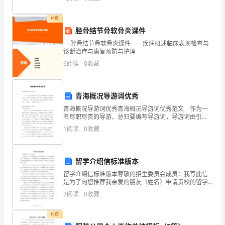
神，
络版），甲
签
付费
胫骨结节骨软骨炎课件
订
- - 胫骨结节骨软骨炎课件 - - - 疾病概述临床表现检查与
诊断治疗与康复预防与护理
本
6
阅读
0
收藏
合
同。
青海概况导游词优秀
青海概况导游词优秀青海概况导游词优秀范文 作为一
名尽职尽责的导游，总归要编写导游词，导游词由引
第
言、主体和结语三部分构成。那么写导游词需要注意哪
1
阅读
0
收藏
些问题呢？以下是小编为大家整理的青海概况导游词优
一
秀范
条
留学介绍信标准版本
聘
留学介绍信标准版本尊敬的招生委员会成员：我写此信
是为了向您推荐我亲爱的朋友（姓名）申请贵校的留学
计划。我对他的能力、品质和渴望接受高质量教育的热
期
7
阅读
0
收藏
情深信不疑。我相信他对您的学校将是一位真正优秀的
学生，并
为
付费