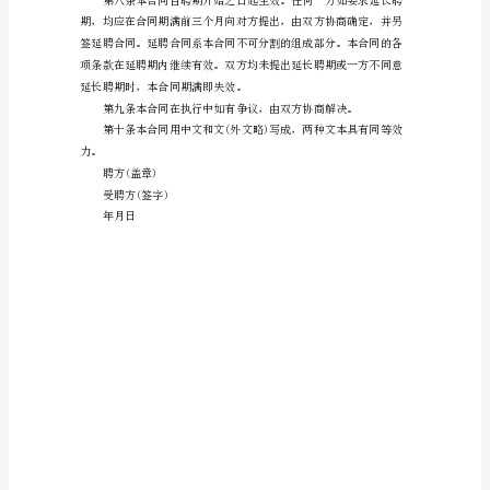
工
作
人
员
协
议
书
格
式
付，其它一切费用自理。
(聘
方)
聘