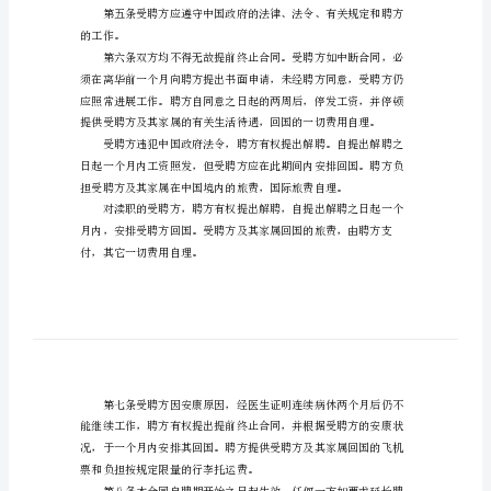
协
起，至年月日离聘之日止。
议
书
格
式
予采纳。双方应积极合作。
中
方
按周课时填写)。
聘
请
各项生活待遇。
外
籍
的工作。