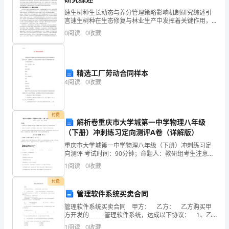
速生树种生长动态与养分管理策略影响机制研究综述引
教
言速生树种在生态修复与林业生产中发挥着关键作用，
其生长动态直接受养分管理策略调控。当前，随着人工
师)，
0
阅读
0
收藏
林集约化经营的推进，如何通过科学养分管理提升林木
生长效率
双
力。
方
精选工厂劳动合同样本
聘方(盖章)
4
阅读
0
收藏
本
受聘方(签字)
着
年月日
付费
友
解析卷重庆市大学城第一中学物理八年级
（下册）冲刺练习定向测评A卷（详解版）
好
重庆市大学城第一中学物理八年级（下册）冲刺练习定
向测评 考试时间：90分钟；命题人：教研组考生注意：
合
1、本卷分第I卷（选择题）和第Ⅱ卷（非选择题）两部
1
阅读
0
收藏
分，满分100分，考试时间90分钟2、答卷前，考生
作
付费
的
管理软件系统买卖合同
管理软件系统买卖合同 甲方： 乙方： 乙方购买甲
精
方开发的______管理软件系统，达成以下协议： 1、乙
方购买甲方的______汽配、汽修管理系统软件（单机版/网
1
阅读
0
收藏