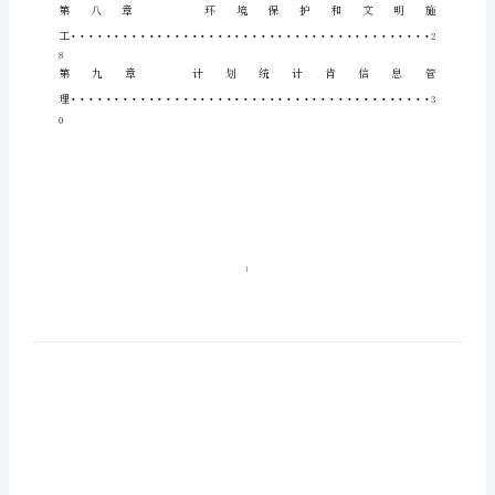
第二章施工现场组织机构
施
第三章施工现场总平面布置
及
第四章施工方案
施
工
施
方
案
施
(1)
10kV
施
配
电
工