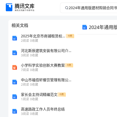
2024
年
相关文档
2024年通
通
2025年北京市商铺租赁权益转让合同归纳
付费
用
2
阅读
0
收藏
版
河北斯辰建筑安装有限公司介绍企业发展分析报告
3
阅读
0
收藏
建
小学科学实验创新大赛教案
付费
7
阅读
0
收藏
材
中山市福佰轩餐饮管理有限公司介绍企业发展分析报告
2
阅读
0
收藏
购
家长会主持词精编范文
付费
销
1
阅读
0
收藏
高速路政工作人员年终总结
合
3
阅读
0
收藏