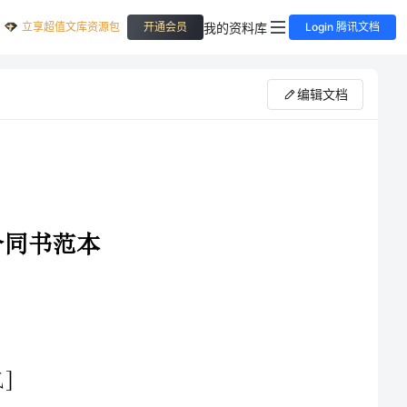
立享超值文库资源包
我的资料库
开通会员
Login 腾讯文档
编辑文档
鉴于甲方具备从事建材销售的资格和能力，并且同意向乙方