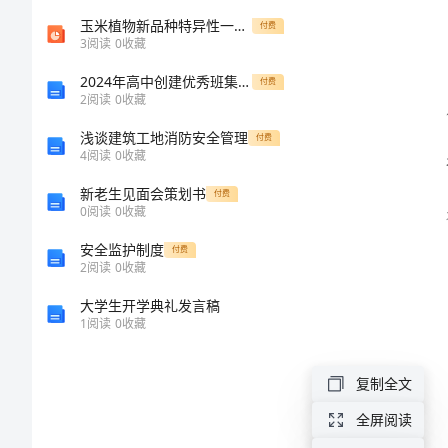
同
玉米植物新品种特异性一致性和稳定性测试及评价标准
付费
3
阅读
0
收藏
书
款：
2024年高中创建优秀班集体实施方案
付费
2
阅读
0
收藏
范
浅谈建筑工地消防安全管理
付费
4
阅读
0
收藏
本
新老生见面会策划书
付费
2024
0
阅读
0
收藏
年
安全监护制度
付费
2
阅读
0
收藏
通
大学生开学典礼发言稿
用
1
阅读
0
收藏
版
建
复制全文
容]
材
全屏阅读