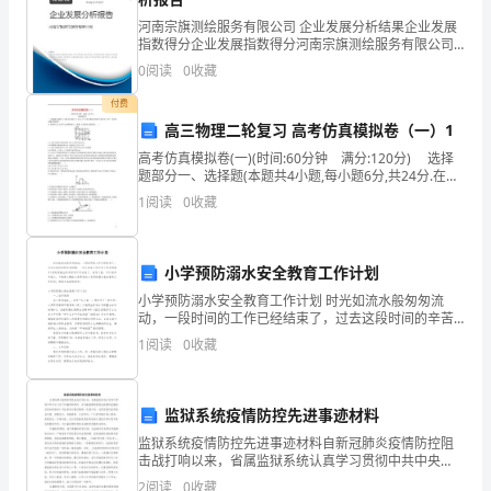
果
河南宗旗测绘服务有限公司 企业发展分析结果企业发展
通三个平台。
指数得分企业发展指数得分河南宗旗测绘服务有限公司
你
综合得分说明：企业发展指数根据企业规模、企业创
0
阅读
0
收藏
（二）跨境电商平台的介绍
新、企业风险、企业活力四个维度对企业发展情况进行
正
评价。
付费
在
高三物理二轮复习 高考仿真模拟卷（一）1
高考仿真模拟卷(一)(时间:60分钟 满分:120分) 选择
为
题部分一、选择题(本题共4小题,每小题6分,共24分.在每
小题给出的四个选项中,只有一项是符合题
写
1
阅读
0
收藏
实
小学预防溺水安全教育工作计划
践
小学预防溺水安全教育工作计划 时光如流水般匆匆流
报
动，一段时间的工作已经结束了，过去这段时间的辛苦
拼搏，一定让你在工作中有了更多的提升!是时候抽出时
1
阅读
0
收藏
告
间写写工作总结了。在写之前，可以先参考范文，下面
而
监狱系统疫情防控先进事迹材料
烦
监狱系统疫情防控先进事迹材料自新冠肺炎疫情防控阻
击战打响以来，省属监狱系统认真学习贯彻中共中央
恼，
是有关系的。
《关于加强党的领导、为打赢疫情防控阻击战提供坚强
2
阅读
0
收藏