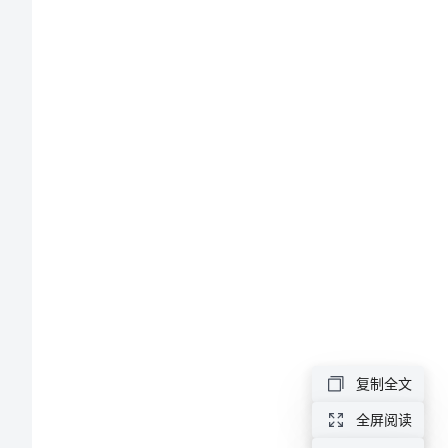
二、能力目标
高
一
语
三、德育目标
文
4《柳
教学重难点：
永
词
教学方法
两
复制全文
首》
全屏阅读
教学过程