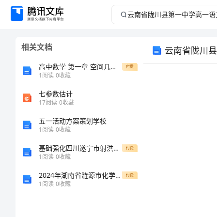
云
南
相关文档
云南省陇川县
省
高中数学 第一章 空间几何体 空间几何体的结构强化训练 新人教A版必修2
付费
陇
1
阅读
0
收藏
七参数估计
川
17
阅读
0
收藏
县
五一活动方案策划学校
教学目标
1
阅读
0
收藏
第
一、知识目标
基础强化四川遂宁市射洪中学（区域命题）沪教版九年级下册溶解现象必考点解析试卷（解析版含答案）
付费
1
阅读
0
收藏
一
2024年湖南省涟源市化学九上期末综合测试模拟试题含解析
付费
中
1
阅读
0
收藏
学