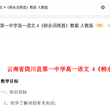
第一中学高一语文 4《柳永词两首》教案 人教版
付费
云南省陇川县第一中学高一语文4《柳永词两首》教案人教版
1、初步了解词的有关知识。
2、了解柳永的生平简介及他对后世文学的影响。
3、感受、品赏词的意境、词的情韵。
4、学习本词中铺陈，虚实结合的表现手法。