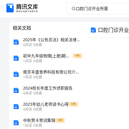
口
腔
相关文档
口腔门诊开业
门
2025年《公务员法》相关法律法规知识考试题库含答案【突破训练】
诊
0
阅读
0
收藏
初中九年级物理(上册)期末试题及答案(完美版)
开
付费
1
阅读
0
收藏
业
南京丰盛食养科技有限公司介绍企业发展分析报告
1
阅读
0
收藏
所
2024校长年度工作述职报告
4
阅读
0
收藏
需
2023年幼儿老师读书心得
付费
口
4
阅读
0
收藏
腔
中秋贺卡贺词集锦
付费
1
阅读
0
收藏