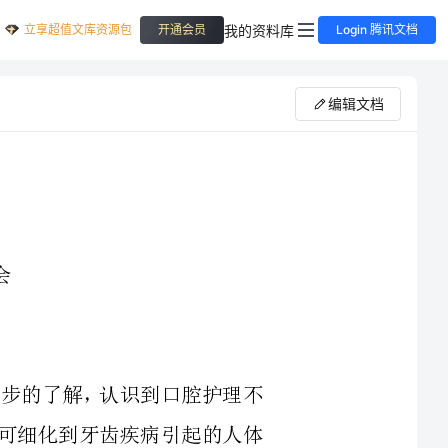
立享超值文库资源包
我的资料库
开通会员
Login 腾讯文档
编辑文档
理有了进一步的了解，认识到口腔护理不
床知识很多，可细化到牙齿疾病引起的人体
龋病、牙髓病、根尖周病、牙周组织病等需
等。通过培训，使我对上述病症的治疗护理
一定的认识，掌握了器械的基本用途，学习