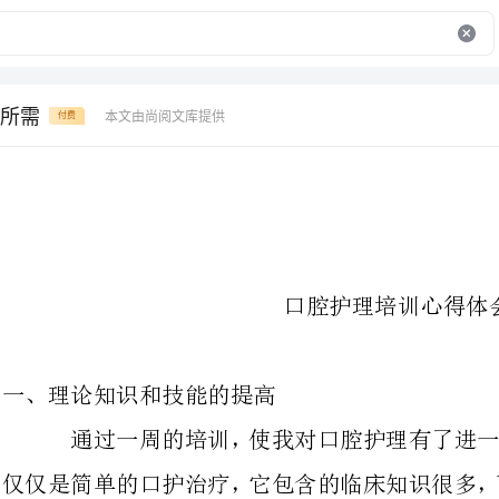
所需
本文由尚阅文库提供
付费
口腔护理培训心得体会
一、理论知识和技能的提高
通过一周的培训，使我对口腔护
仅仅是简单的口护治疗，它包含的临
躯体不适而采取的相应治疗措施，如
要如何治疗，各项治疗需要那些器械
均有所了解，并且也对相应器械有了