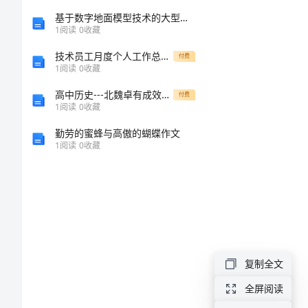
护
基于数字地面模型技术的大型场地平整CAD系统
理
1
阅读
0
收藏
培
技术员工月度个人工作总结_1
付费
1
阅读
0
收藏
训
高中历史---北魏卓有成效的新制
付费
心
1
阅读
0
收藏
得
勤劳的蜜蜂与高傲的蝴蝶作文
体
1
阅读
0
收藏
会
一、
理
论
复制全文
知
全屏阅读
识