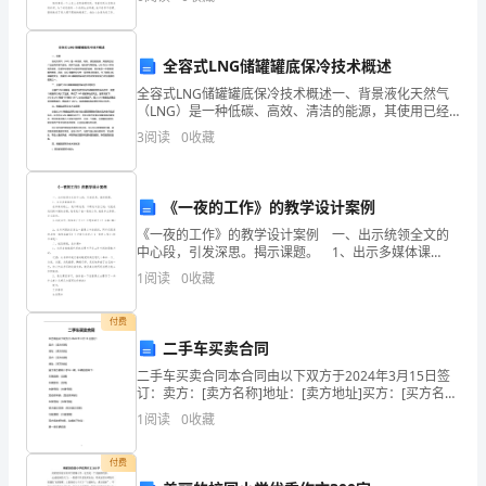
先进，推动工作，对本单位具有突出事迹的集体和个人
气
.................................
二、现场平面布置
整理出
象
三、现场管理措施
.................................
一、
全容式LNG储罐罐底保冷技术概述
地
全容式LNG储罐罐底保冷技术概述一、背景液化天然气
（LNG）是一种低碳、高效、清洁的能源，其使用已经
形
广泛应用于燃气发电、天然气交通、城市燃气等领域。
3
阅读
0
收藏
地
第一节环境保护与水土保持
LNG作为一种特殊的液体，在储存和传输中必须保持极
低
貌
第二节环境保护措施
.............................
..................................................................................................
《一夜的工作》的教学设计案例
4
《一夜的工作》的教学设计案例 一、出示统领全文的
二、
中心段，引发深思。揭示课题。 1、出示多媒体课
气
件： 在回来的路上，我不断地想，不断地对自己说：
1
阅读
0
收藏
这就是我们新中国的总理，我看见了他一夜的工作，他
象、
水
付费
文
二手车买卖合同
..............................................................................................
二手车买卖合同本合同由以下双方于2024年3月15日签
4
订：卖方：[卖方名称]地址：[卖方地址]买方：[买方名
称]地址：[买方地址]鉴于卖方拥有二手车一辆，车辆信
三、
1
阅读
0
收藏
息如下：车辆品牌：[品牌]车辆型号：[型
工
付费
程