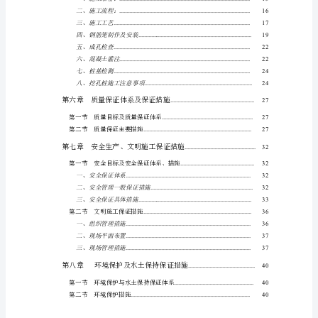
四、环保设施
..........................................
工
五、主要临时工程数量
........................
程
第三章设备、人员和材料准备
.......
概
况
第一节设备配备计划及到场方法
.......
PAGEREF
一、施工设备配备和到场方法
...........
_Toc340393546
二、主要施工机械设备配置计划
.......
\h
第二节人员安排计划
.............................
4
第三节材料供应及到场方法
................
第
一
第一节总体施工计划
.............................
节
工
程