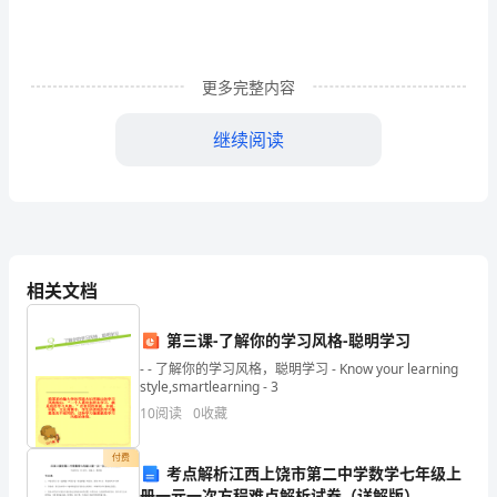
简
介
更多完整内容
PAGEREF
_Toc340393547
继续阅读
目
录
第二节工期保证措施
.............................
...........................................................................................
4
第五章施工方案、方法及措施
.......
第
相关文档
一
第一节人工挖孔灌注桩
.........................
章
.....................................
一、施工准备：
第三课-了解你的学习风格-聪明学习
工
.....................................
二、施工流程：
- - 了解你的学习风格，聪明学习 - Know your learning
程
style,smartlearning - 3
..........................................
三、施工工艺
概
10
阅读
0
收藏
况
四、钢筋笼制作及安装
........................
..............................................................................................
付费
五、成孔检查
..........................................
考点解析江西上饶市第二中学数学七年级上
4
册一元一次方程难点解析试卷（详解版）