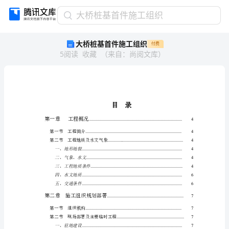
大
大桥桩基首件施工组织
桥
大桥桩基首件施工组织
付费
桩
5
阅读
收藏
（
来自
：
尚阅文库
）
基
首
件
施
工
组
第一章工程概况
织
...................................