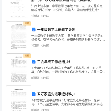
.....................................
第
六、混凝土灌注
江西上饶市第二中学数学七年级上册一元一次方程难点
一
..........................................
七、桩基检测
解析 考试时间：90分钟；命题人：教研组考生注意：
节
1、本卷分第I卷（选择题）和第Ⅱ卷（非选择题）两部
1
阅读
0
收藏
八、挖孔桩施工注意事项
....................
分，满分100分，考试时间90分钟2、答卷前，考生务
工
付费
程
第六章质量保证体系及保证措施
..
一年级数学上册教学计划
简
一年级数学上册教学方案 数学教师是学生数学活动的
介
第一节质量目标及质量保证体系
.......
组织者、引导者与合作者。要积极利用各种教学资源，
..........................................................................
创造性地使用教材，设计适合学生开展的教学过程。要
7
阅读
0
收藏
第二节质量保证主要措施
.....................
4
关注学生的个体差异，使每一个学生都有成功的学习体
验，
第
付费
二
工会年终工作总结_46
节
工会年终工作总结精选工会年终工作总结3篇 时光荏
工
苒，白驹过隙，一段时间的工作已经结束了，这是一段
一、安全保证体系
.................................
珍贵的工作时光，我们收获良多，是时候抽出时间写写
程
0
阅读
0
收藏
工作总结了。好的工作总结都具备一些什么特点呢？下
地
二、安全管理一般保证措施
...............
面是
质
三、安全保证具体措施
........................
五好家庭先进事迹材料_2
及
第二节文明施工保证措施
.....................
五好家庭先进事迹材料五好家庭先进事迹材料 在学
水
习、工作乃至生活中，大家都不可避免地要接触到事迹
一、组织管理措施
.................................
文
材料吧，事迹材料是指党政军机关为了弘扬正气，表彰
0
阅读
0
收藏