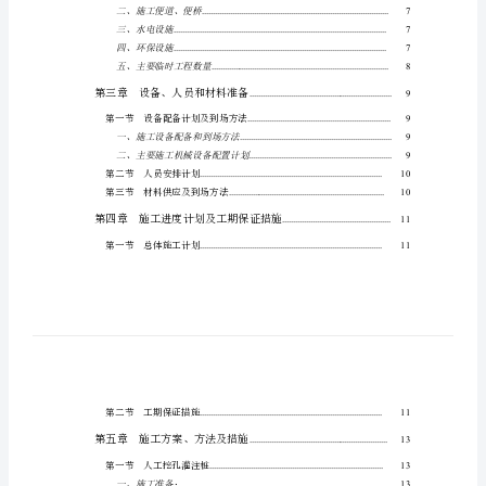
目
第一节工程简介
......................................
第二节工程地质及水文气象
................
录
一、地形地貌
..........................................
TOC
.....................................
二、气象、水文
\o
三、工程地质条件
.................................
"1-
四、水文地质
..........................................
3"
五、交通条件
..........................................
\f
第二章施工组织规划部署
.................
\h
\z
第一节组织机构
......................................
\u
第二节现场部署及主要临时工程
.......
第
..........................................
一、驻地建设
一
二、施工便道、便桥
.............................
三、水电设施
..........................................
章