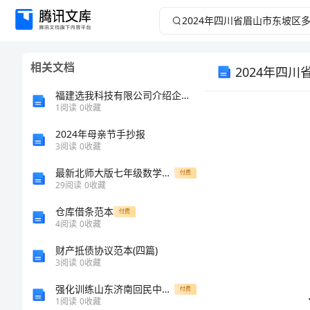
2024
年
相关文档
2024年四
四
福建选我科技有限公司介绍企业发展分析报告
川
1
阅读
0
收藏
省
2024年母亲节手抄报
3
阅读
0
收藏
眉
最新北师大版七年级数学上册期末试卷及答案2
付费
29
阅读
0
收藏
山
仓库借条范本
付费
4
阅读
0
收藏
市
财产抵债协议范本(四篇)
东
3
阅读
0
收藏
强化训练山东济南回民中学物理八年级下册从粒子到宇宙单元测评试题（含详细解析）
付费
坡
1
阅读
0
收藏