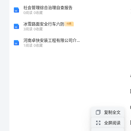
区
社会管理综合治理自查报告
0
阅读
0
收藏
多
冰雪路面安全行车六防
付费
3
阅读
0
收藏
悦
河南卓快安装工程有限公司介绍企业发展分析报告
1
阅读
0
收藏
高
级
中
学
校
复制全文
高
全屏阅读
一