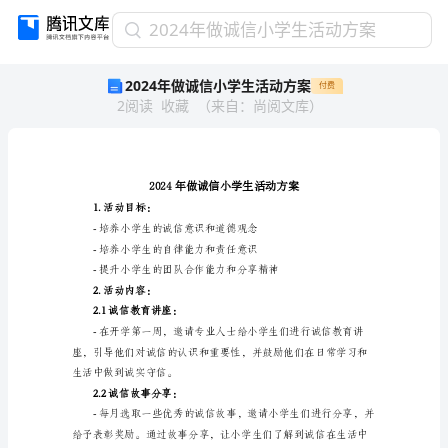
2024
2024年做诚信小学生活动方案
年
2024年做诚信小学生活动方案
付费
做
2
阅读
收藏
（
来自
：
尚阅文库
）
诚
信
小
学
生
活
1.活动目标：
动