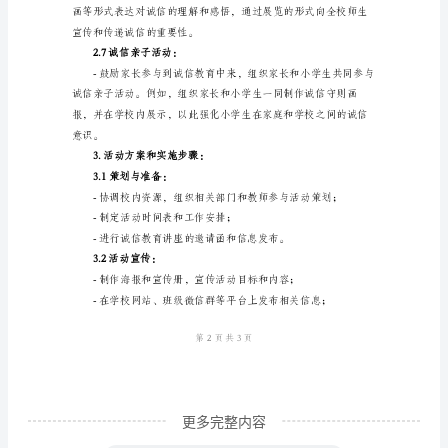
2.3诚信主题班会：
方
案
1.
活
级诚信活动计划。
动
2.4诚信主题课堂活动：
目
标：-
培
养
小
学
生
更多完整内容
的