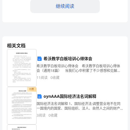
诚
继续阅读
信
意
识
诚信意识和行为规范。
相关文档
和
2.5诚信奖状和奖励：
道
希沃教学白板培训心得体会
德
希沃教学白板培训心得体会 希沃教学白板培训心得体
会（通用18篇） 当我们心中积累了不少感想和见解
时，将其记录在心得体会里，让自己铭记于心，这么做
观
11
阅读
0
收藏
可以让我们不断思考不断进步。到底应如何写心得体会
2.6诚信主题展览：
呢
念-
付费
oynAAA国际经济法名词解释
培
国际经济法名词解释 1、国际经济法:调整营业地不在同
养
一国境内的国家、国际组织、法人、自然人之间的财产
流转关系以及国家对这种跨国财产流转的管理关系的国
3
阅读
0
收藏
小
际法规范和国内法规范的总称。 2、国际经济法的主体:
宣传和传递诚信的重要性。
学