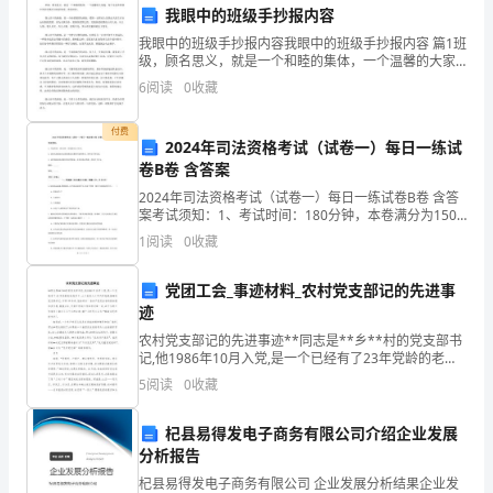
2.7诚信亲子活动：
我眼中的班级手抄报内容
生
我眼中的班级手抄报内容我眼中的班级手抄报内容 篇1班
级，顾名思义，就是一个和睦的集体，一个温馨的大家
的
庭。每个生活在班级中的同学都应该相亲相爱、和谐共
6
阅读
0
收藏
处。我心目中的班级，是一个热爱祖国的班级。爱国一
自
定程
付费
律
2024年司法资格考试（试卷一）每日一练试
卷B卷 含答案
意识。
能
2024年司法资格考试（试卷一）每日一练试卷B卷 含答
3.活动方案和实施步骤：
案考试须知：1、考试时间：180分钟，本卷满分为150
力
分。 2、请首先按要求在试卷的指定位置填写您的姓名、
1
阅读
0
收藏
准考证号等信息。 3、请仔细阅读各种题目
3.1策划与准备：
和
党团工会_事迹材料_农村党支部记的先进事
责
迹
任
农村党支部记的先进事迹**同志是**乡**村的党支部书
-制定活动时间表和工作安排；
记,他1986年10月入党,是一个已经有了23年党龄的老党
意
员了,上个世纪九十年代开始担任**村党支部书记。任职
5
阅读
0
收藏
15年来,他始终以一名共产党员应有的
识-
3.2活动宣传：
杞县易得发电子商务有限公司介绍企业发展
提
分析报告
杞县易得发电子商务有限公司 企业发展分析结果企业发