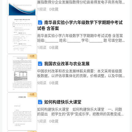
升
展指数得分企业发展指数得分杞县易得发电子商务有限
公司综合得分说明：企业发展指数根据企业规模、企业
小
1
阅读
0
收藏
创新、企业风险、企业活力四个维度对企业发展情况进
行评
学
南华县实验小学六年级数学下学期期中考试
试卷 含答案
生
南华县实验小学六年级数学下学期期中考试试卷 含答案
的
班级:_________ 姓名:_________ 学号:_________ 题 号填空题
选择题判断题计算题综合题应用题总分得
1
阅读
0
收藏
团
付费
队
我国农业改革与农业发展
合
中国农村改革和农业发展林毅夫摘要：本文采用省级面
板数据，以评估非集体化的贡献，价格调整，以及中国
在改革期间农业增长的其他改革。在1978-1984年，在
作
9
阅读
0
收藏
全体生产率要素中对产出增长的一半左右是由非集体贡
能
付费
如何构建快乐大课堂
力
如何构建快乐大课堂 如何构建快乐大课堂 一、问题
和
的提出 把学生的“苦学”变成乐学，把教师的苦教变成乐
教、善教，教师通过创设情境、挖掘教材自身魅力、质
1
阅读
0
收藏
分
疑探究、换位尝试