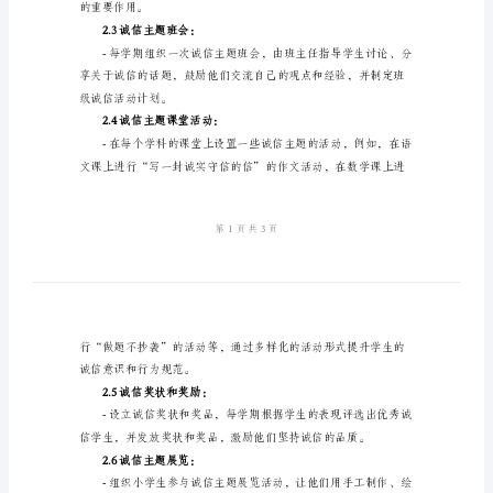
方
案
2.活动内容：
2024
2.1诚信教育讲座：
年
做
诚
信
生活中做到诚实守信。
小
2.2诚信故事分享：
学
生
活
的重要作用。
动