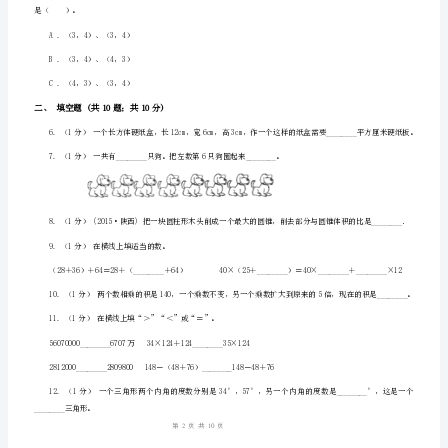
（一）
浙
江
A.扩大到原来的6倍
省
丽
B.缩小为原来的
水
C.面积不变
市
D.扩大到原来的3倍
小
学
数
的比为（）
学
1
10
第页共页
四
年