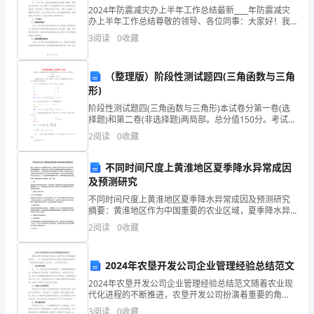
C.（4，3）、（3，4）
绩:________
2024年防震减灾办上半年工作总结最新____年防震减灾
办上半年工作总结尊敬的领导、各位同事：大家好！我
是XX市防震减灾办的XXX。在____年上半年，我作为本单
亲
二、填空题(共10题；共10分)
3
阅读
0
收藏
位的一员，与各位同事共同努力，克服了许
爱
（整理版）阶段性测试题四(三角函数与三角
的
形)
小
阶段性测试题四(三角函数与三角形)本试卷分第一卷(选
择题)和第二卷(非选择题)两局部。总分值150分。考试时
间120分钟。第一卷(选择题 共60分)一、选择题(本大
朋
2
阅读
0
收藏
题共12个小题，每题5分，共60分，
友
不同时间尺度上黄淮地区夏季降水异常成因
及预测研究
们，
不同时间尺度上黄淮地区夏季降水异常成因及预测研究
这
摘要：黄淮地区作为中国重要的农业区域，夏季降水异
9.（1分）在横线上填适当的数。
常对当地农业生产和社会经济发展具有重要影响。本文
2
阅读
0
收藏
一
通过分析不同时间尺度上黄淮地区夏季降水异常的成
因，并结合
段
2024年农垦开发公司企业管理经验总结范文
时
2024年农垦开发公司企业管理经验总结范文随着农业现
代化进程的不断推进，农垦开发公司扮演着重要的角
间
色。____年，我所在的农垦开发公司在企业管理方面取得
11.（1分）在横线上填“＞”“＜”或“＝”。
3
阅读
0
收藏