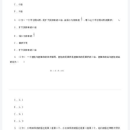
四
一、选择题(共5题；共10分)
年
级
A.周长的一半
下
B.面积的一半
册
C.半圆的周长
期
末
A.2倍
试
B.4倍
卷
C.6倍
D.8倍