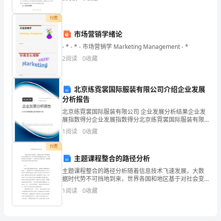
了一系列的经验和成就。本文将以____字对此进行
的
付费
学
市场营销学绪论
习，
- * - * - 市场营销学 Marketing Management - *
2
阅读
0
收藏
你
________三角形。
们
北京练霓裳国际服装有限公司介绍企业发展
2
10
第页共页
浙
分析报告
江
北京练霓裳国际服装有限公司 企业发展分析结果企业发
展指数得分企业发展指数得分北京练霓裳国际服装有限
省
公司综合得分说明：企业发展指数根据企业规模、企业
1
阅读
0
收藏
丽
创新、企业风险、企业活力四个维度对企业发展情况进
行评
水
付费
市
主题课程整合的路径分析
小
主题课程整合的路径分析随着信息技术飞速发展，大数
据时代势不可挡地到来，世界各国和地区基于对社会变
学
化形势的判断和对本国、本地区教育现状分析的基础
1
阅读
0
收藏
数
上，先后都在进行着教育改革，课程和教学因为在教育
中的核心地
学
四