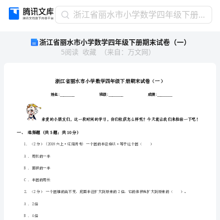
浙
浙江省丽水市小学数学四年级下册期末试卷（一）
江
浙江省丽水市小学数学四年级下册期末试卷（一）
省
5
阅读
收藏
（
来自
：
万文网
）
丽
水
市
小
学
数
学