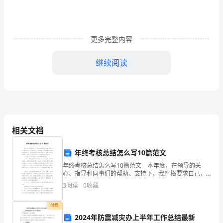
级
下
册
更多完整内容
期
A.3：1
继续阅读
末
B.1：3
试
C.9：1
卷
D.1：9
（一）
相关文档
姓
年终考核总结怎么写10篇范文
是（）。
名:________
年终考核总结怎么写10篇范文 本年度，在领导的关
心、指导和同事们的帮助、支持下，我严格要求自己，
班
勤奋学习，积极进取，努力提高自己的理论和实践水
A.（3，4）、（3，4）
3
阅读
0
收藏
平，较好的完成了各项工作任务，得到了各方面的好
级:________
评。现将一
B.（3，4）、（4，3）
付费
成
2024年防震减灾办上半年工作总结最新