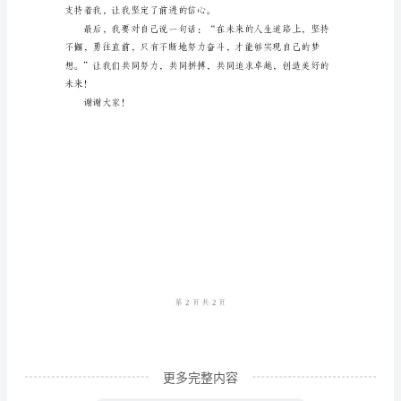
尊
敬
出贡献。
的
领
导、
亲
爱
的
老
师
们，
亲
更多完整内容
爱