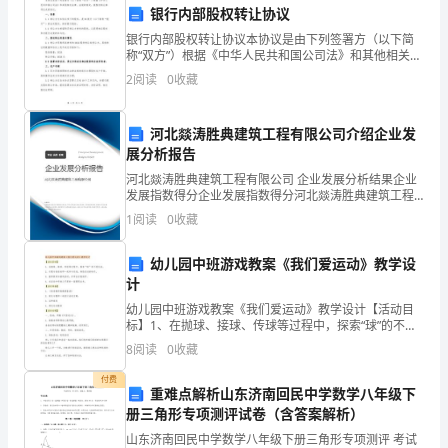
银行内部股权转让协议
国
银行内部股权转让协议本协议是由下列签署方（以下简
培
称“双方”）根据《中华人民共和国公司法》和其他相关法
律、法规的规定，就股权转让事项达成的协议。一、背
未来！
2
阅读
0
收藏
项
景1.1 转让方为本协议项下的股东，是XX银行（以下
谢谢大家！
目
河北燚涛胜典建筑工程有限公司介绍企业发
展分析报告
给
河北燚涛胜典建筑工程有限公司 企业发展分析结果企业
予
发展指数得分企业发展指数得分河北燚涛胜典建筑工程
有限公司综合得分说明：企业发展指数根据企业规模、
1
阅读
0
收藏
我
企业创新、企业风险、企业活力四个维度对企业发展情
况进
这
幼儿园中班游戏教案《我们爱运动》教学设
计
个
幼儿园中班游戏教案《我们爱运动》教学设计【活动目
标】1、在抛球、接球、传球等过程中，探索“球”的不同
机
玩法。2、乐意与爸爸老师一起参与运动，体验运动的快
8
阅读
0
收藏
乐。3、能积极参加游戏活动，并学会自我保护。4、在
会
付费
重难点解析山东济南回民中学数学八年级下
来
册三角形专项测评试卷（含答案解析）
到
山东济南回民中学数学八年级下册三角形专项测评 考试