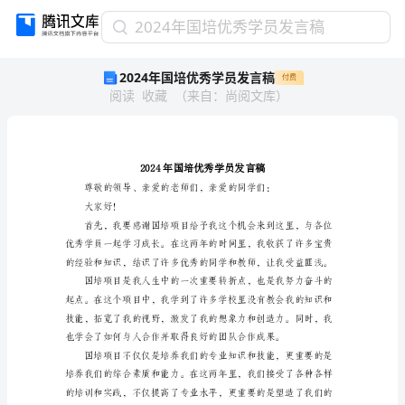
2024
2024年国培优秀学员发言稿
年
2024年国培优秀学员发言稿
付费
国
阅读
收藏
（
来自
：
尚阅文库
）
培
优
秀
学
员
发
言
大家好！