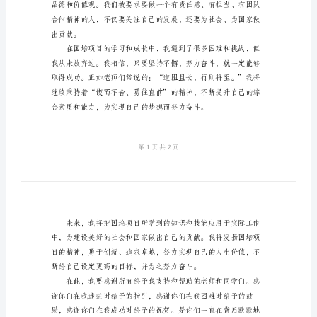
稿
2024
年
国
培
优
秀
学
员
发
言
稿