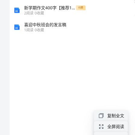
范
新学期作文400字【推荐13篇】
付费
2
阅读
0
收藏
本
喜迎中秋班会的发言稿
1
阅读
0
收藏
大
学
圣
诞
节
活
动
策
复制全文
划
全屏阅读
书