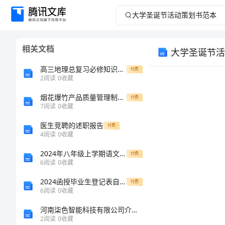
大
学
相关文档
大学圣诞节活
圣
高三地理总复习必修知识点同步练习题48
付费
诞
2
阅读
0
收藏
烟花爆竹产品质量管理制度范本
节
付费
7
阅读
0
收藏
活
医生竞聘的述职报告
付费
4
阅读
0
收藏
动
2024年八年级上学期语文教学工作总结范文
付费
6
阅读
0
收藏
策
2024函授毕业生登记表自我鉴定
付费
划
6
阅读
0
收藏
导。
河南柒色智能科技有限公司介绍企业发展分析报告
书
2
阅读
0
收藏