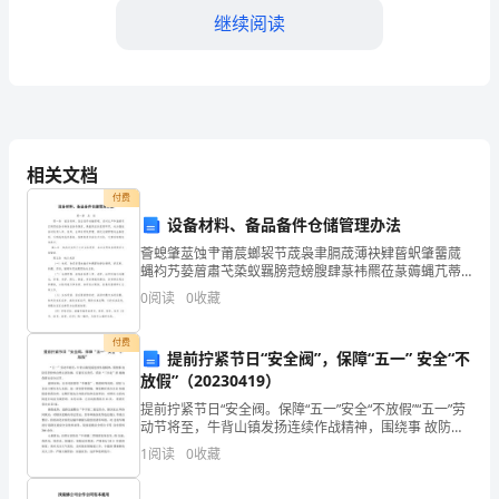
继续阅读
方
式。
二、加盟条件
为
了
相关文档
确
付费
设备材料、备品备件仓储管理办法
保
营模式和规定。
薈螅肇莁蚀肀莆莀螂袃节荿袅聿膈荿薄袂肄蒈蚇肇羀蒇
双
蝿袀艿蒆葿肅芅蒅蚁羈膀蒄螃膄肆蒃袆羆莅蒃薅蝿芁蒂
蚈羅膇薁螀螈肃薀葿羃罿蕿薂螆莈薈螄肁芄薇袆袄膀薇
0
阅读
0
收藏
方
薆肀肆薆蚈袂莄薅螁肈芀蚄袃袁膆蚃薃肆肂芀蚅衿肈艿
袇膄莇芈
的
付费
提前拧紧节日“安全阀”，保障“五一” 安全“不
放假”（20230419）
权
提前拧紧节日“安全阀。保障“五一”安全“不放假”“五一”劳
益，
动节将至，牛背山镇发扬连续作战精神，围绕事 故防范
管控和自然灾害防御，压紧压实责任，采取“三步走”措
1
阅读
0
收藏
三、合作条款
加
施确保群众安全过节。敲钟问响，安全风险