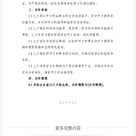
是
一、协议目的
许
多
创
业
者
选
择
实现各自的经营目标。
的
一
种
经
更多完整内容
营