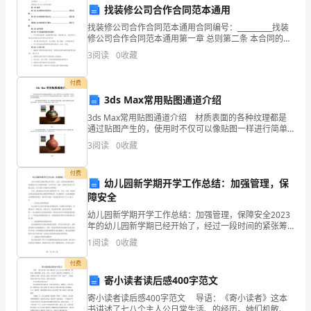
盟
找装修公司合作合同范本通用
连
找装修公司合作合同范本通用合同编号：__________找装
修公司合作合同范本通用第一章 总则第二条 本合同的合
锁
作项目为：____________________（项目名称）。第三条 本
3
阅读
0
收藏
合同的签订地点
店
付费
需
3ds Max常用贴图通道介绍
3ds Max常用贴图通道介绍 材质表面的各种纹理都是
要
通过贴图产生的，使用时不仅可以像贴图一样进行简单
期的销售数据和盈利情况报告。
的纹理涂绘，还可以按各种不同的材质属性进行贴图。
签
3
阅读
0
收藏
下面就介绍一些比较常用的贴图通道。 一、漫反射
订
付费
幼儿园新学期开学工作总结：加强管理，保
考核。
一
障安全
幼儿园新学期开学工作总结：加强管理，保障安全2023
份
年的幼儿园新学期已经开始了，经过一段时间的紧张筹
备，各项准备工作已经基本就绪。在开学之际，我们一
加
1
阅读
0
收藏
定要对过去的工作进行总结，为今后的工作做好充分的
准备
付费
盟
四、合作期限
寄小读者读后感400字范文
协
寄小读者读后感400字范文 导语：《寄小读者》这本
书讲述了七八个主人公日常生活、的经历。她们机敏、