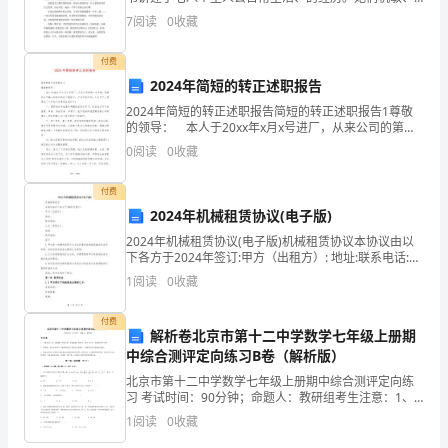
议。
善良、正直，生活中，她们付出了种种努力，并为保存
7
阅读
0
收藏
心中那一份天真、纯洁，和生活作了许多“抗争”。下面
以
付费
下
2024年简短的转正述职报告
是
2024年简短的转正述职报告简短的转正述职报告1尊敬
的领导： 本人于20xx年x月x号进厂，从来公司的第一
天开始，我就把自己融入到我们的这个团体中，不知不
一
0
阅读
0
收藏
觉已经二个多月了，现将这二个月的工作情况
份
付费
2024年机械租赁协议(电子版)
加
2024年机械租赁协议(电子版)机械租赁协议本协议由以
盟
下各方于2024年签订:甲方（出租方）: 地址:联系电话:乙
方（承租方）: 地址:联系电话:鉴于1.甲方是一家拥有适用
1
阅读
0
收藏
连
于乙方业务需求的机械设备的合
锁
付费
解析卷北京市第十二中学数学七年级上册期
中综合测评定向练习B卷（解析版）
协
北京市第十二中学数学七年级上册期中综合测评定向练
议
习 考试时间：90分钟；命题人：教研组考生注意：1、
本卷分第I卷（选择题）和第Ⅱ卷（非选择题）两部分，满
1
阅读
0
收藏
书
分100分，考试时间90分钟2、答卷前，考生务必