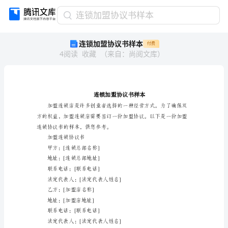
连
连锁加盟协议书样本
锁
连锁加盟协议书样本
付费
加
4
阅读
收藏
（
来自
：
尚阅文库
）
盟
协
议
书
样
本
连