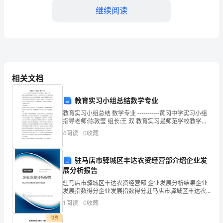
继续阅读
带
头
人、
骨
相关文档
干
教
教育实习小组总结数学专业
教育实习小组总结 数学专业 -----------黄冈中学实习小组
师
指导老师:陈敦莹 组长:王 双 教育实习是师范学校教学工
作的一个重要环节,是学生理论联系实际,提高综合素质,成
是
4
阅读
0
收藏
为合格人民教师的根底.
学
驻马店市驿城区丰达农资经营部介绍企业发
校
展分析报告
驻马店市驿城区丰达农资经营部 企业发展分析结果企业
教
发展指数得分企业发展指数得分驻马店市驿城区丰达农
资经营部综合得分说明：企业发展指数根据企业规模、
育
1
阅读
0
收藏
企业创新、企业风险、企业活力四个维度对企业发展情
况进
付费