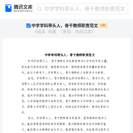
中
中学学科带头人、骨干教师职责范文
学
中学学科带头人、骨干教师职责范文
付费
学
4
阅读
收藏
（
来自
：
尚阅文库
）
科
带
头
人、
骨
干
教