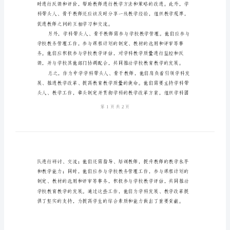
师
职
责
范
文
中
作。
学
学
科
带
头