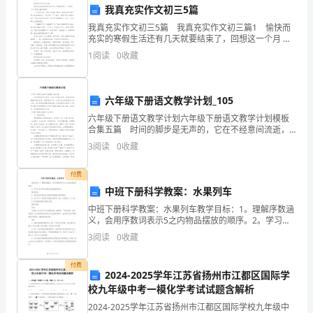
教
我真充实作文初三5篇
学
我真充实作文初三5篇 我真充实作文初三篇1 愉快而
充实的寒假生活还有几天就要结束了，回想这一个月 真
工
是丰富多彩啊！ “今天有灯会，还有小吃街！妈妈，我
1
阅读
0
收藏
们去玩儿吧！”我兴高采烈地说。“可以呀！
作
中
六年级下册语文教学计划_105
的
六年级下册语文教学计划六年级下册语文教学计划模板
合集五篇 时间的脚步是无声的，它在不经意间流逝，
新的机遇和挑战向我们走来，做好教学计划，让自己成
中
3
阅读
0
收藏
为更有竞争力的人吧。你知道领导想要看到的是什么样
的教
坚
付费
中班下册科学教案：水果列车
力
中班下册科学教案：水果列车教学目标：1。理解序数涵
量，
义，会用序数词表示5之内物品摆放的顺序。2。学习从
来不同方向确认物品的摆放顺序。教学预备：1。孩子有
3
阅读
0
收藏
担
在日常生活中使用顺序描绘东西的经验。2。有5节不一
负
付费
2024-2025学年江苏省扬州市江都区国际学
校九年级中考一模化学考试试题含解析
着
2024-2025学年江苏省扬州市江都区国际学校九年级中