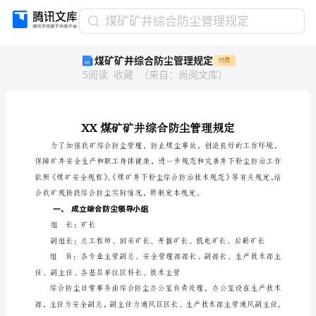
煤
煤矿矿井综合防尘管理规定
矿
煤矿矿井综合防尘管理规定
付费
矿
5
阅读
收藏
（
来自
：
尚阅文库
）
井
综
合
防
XX
尘
管
理