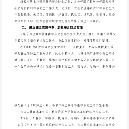
规
定
一、
成立综合防尘领导小组
XX
组长：矿长
煤
矿
矿
井
综
合
防
尘
管