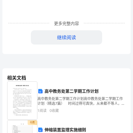
管
理，
更多完整内容
防
继续阅读
止
煤
尘
事
相关文档
故，
创
高中教务处第二学期工作计划
高中教务处第二学期工作计划高中教务处第二学期工作
造
计划（精选7篇） 时间过得可真快，从来都不等人，我
们的工作又将迎来新的进步，写一份工作计划，为接下
良
1
阅读
0
收藏
来的工作做准备吧！什么样的工作计划是你的领导或者
三、
责任区划分：
老
好
付费
伸缩装置监理实施细则