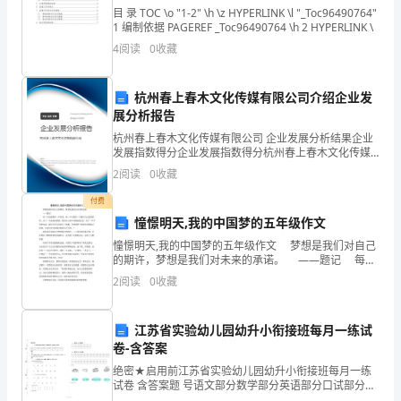
的
目 录 TOC \o "1-2" \h \z HYPERLINK \l "_Toc96490764"
工
任区划分如下：
1 编制依据 PAGEREF _Toc96490764 \h 2 HYPERLINK \
4
阅读
0
收藏
作
环
杭州春上春木文化传媒有限公司介绍企业发
装、维护和管理。
展分析报告
境，
杭州春上春木文化传媒有限公司 企业发展分析结果企业
保
发展指数得分企业发展指数得分杭州春上春木文化传媒
有限公司综合得分说明：企业发展指数根据企业规模、
2
阅读
0
收藏
企业创新、企业风险、企业活力四个维度对企业发展情
障
况进
付费
矿
憧憬明天,我的中国梦的五年级作文
井
憧憬明天,我的中国梦的五年级作文 梦想是我们对自己
的期许，梦想是我们对未来的承诺。 ——题记 每一
个民族都有一个传奇，每一个人都有一个属于自己祖国
安
2
阅读
0
收藏
的梦。为了一个民族的梦想，我们从1840年
全
江苏省实验幼儿园幼升小衔接班每月一练试
生
卷-含答案
产
绝密★启用前江苏省实验幼儿园幼升小衔接班每月一练
试卷 含答案题 号语文部分数学部分英语部分口试部分总
分得 分亲爱的小朋友，经过一段时间的愉快学习，你一