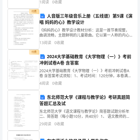
和
1
阅读
0
收藏
定学到了许多知识，让我们去知识乐园大显身手吧！
职
四、
综合防尘管理标准：
付费
人音版三年级音乐上册（五线谱）第5课《演
唱 妈妈的心》教学设计
工
《妈妈的心》教学设计教材分析：这是一首节奏规整，
身
曲调流畅，主题鲜明的儿童歌曲。它以第一人称的内心
应符合下列规定：
表白，充满激情地表达了幸福生活的儿童热爱祖国妈妈
13
阅读
0
收藏
体
的一片深情。歌曲为四二拍、宫调式，全曲由两个乐段
构成。第
付费
健
2024大学基础教育《大学物理（一）》考前
冲刺试卷A卷 含答案
康，
2024大学基础教育《大学物理（一）》考前冲刺试卷A
卷 含答案考试须知：1、考试时间：120分钟，本卷满分
进
为100分。 2、请首先按要求在试卷的指定位置填写您的
4
阅读
0
收藏
姓名、班级、学号。 3、请仔细阅读各种题
一
东北师范大学《课程与教学论》考研真题简
步
答题汇总及试
规
东北师范大学《语文课程与教学论》简答题试题分析年
二、简答题（每小题10分，共40分）1、 语文教师的专
范
业能力包括哪些？ （10年、11年考察）2、 语文课程标
29
阅读
0
收藏
准与语文教学大纲的联系与区别？3、 如何看
和