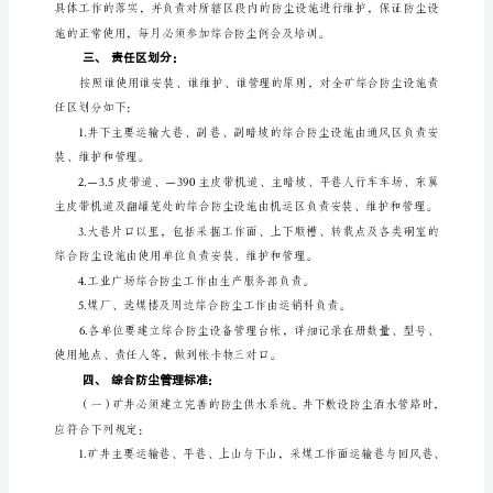
理
规
定
二、
为
了
加
强
我
矿
综
合
防
尘