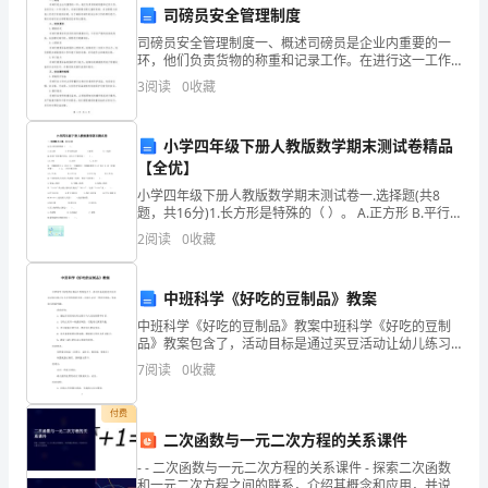
人
项、参与企业方的经
司磅员安全管理制度
姓
第四条回报分配
司磅员安全管理制度一、概述司磅员是企业内重要的一
环，他们负责货物的称重和记录工作。在进行这一工作
名]；
过程中，司磅员需要处理大量的货物，并且需要与其他
3
阅读
0
收藏
人员进行有效的沟通。为了确保司磅员的安全和工作的
乙
顺利进行
配方式。
小学四年级下册人教版数学期末测试卷精品
方
【全优】
（以
小学四年级下册人教版数学期末测试卷一.选择题(共8
股权相应的利润份额。
题，共16分)1.长方形是特殊的（ ）。 A.正方形 B.平行
下
四边形 C.梯形 D.三角形2.去掉下列各数中
2
阅读
0
收藏
第五条保密条款
简
中班科学《好吃的豆制品》教案
称
中班科学《好吃的豆制品》教案中班科学《好吃的豆制
“企
品》教案包含了，活动目标是通过买豆活动让幼儿练习
与人交往的简单对话，让幼儿认识一些蚕豆制品，引起
7
阅读
0
收藏
幼儿探索兴趣。 活动目标： 1、通过买豆活动让幼儿
业
制披露和用途。
练
付费
方”）：
二次函数与一元二次方程的关系课件
[企
知悉的信息除外。
- - 二次函数与一元二次方程的关系课件 - 探索二次函数
和一元二次方程之间的联系，介绍其概念和应用，并说