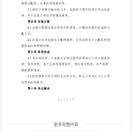
称
“投
资
同附件中明确记录。
方”）：
第二条投资方式和金额
[投
资
方
全
称]，
住
所：
[投
更多完整内容
资