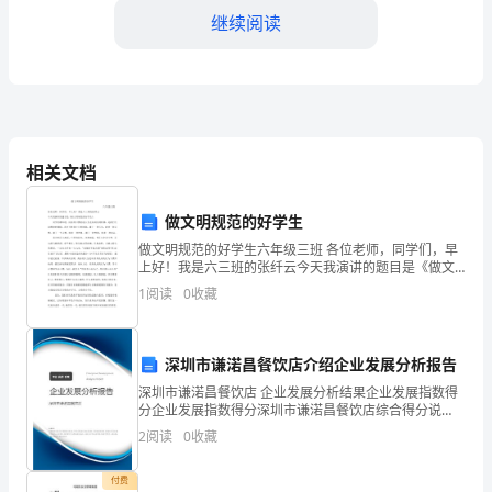
继续阅读
方
住
所]，
法
转账至企业方指定的账户。
相关文档
定
第三条权益和义务
做文明规范的好学生
代
做文明规范的好学生六年级三班 各位老师，同学们，早
表
上好！我是六三班的张纤云今天我演讲的题目是《做文
明规范的好学生》。 同学们都知道，良好的习惯就是人
1
阅读
0
收藏
人：
生走向成功的阶梯，是我们飞向辉煌的翅膀
[法
深圳市谦渃昌餐饮店介绍企业发展分析报告
定
深圳市谦渃昌餐饮店 企业发展分析结果企业发展指数得
股利分配权、决策权和清算权等。
分企业发展指数得分深圳市谦渃昌餐饮店综合得分说
代
明：企业发展指数根据企业规模、企业创新、企业风
2
阅读
0
收藏
险、企业活力四个维度对企业发展情况进行评价。该企
表
业的综合
付费