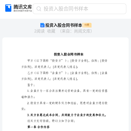
投
投资入股合同书样本
资
投资入股合同书样本
付费
入
2
阅读
收藏
（
来自
：
尚阅文库
）
股
合
同
书
样
本
投