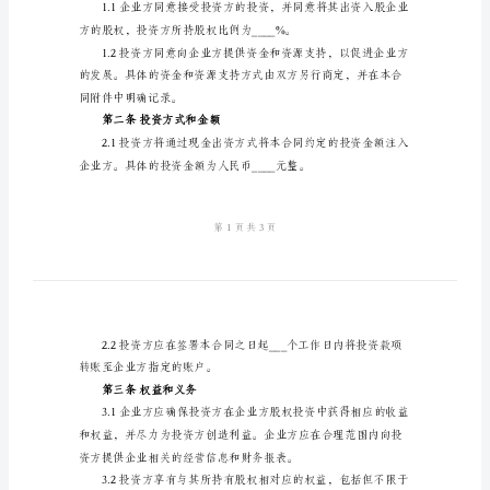
资
入
股
鉴于：
合
同
础和潜力；
书
样
资；
本
甲
方
（以
第一条合作内容
下
简